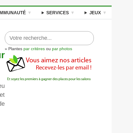
MMUNAUTÉ
SERVICES
JEUX
» Plantes
par critères
ou
par photos
ur
eu
et
de