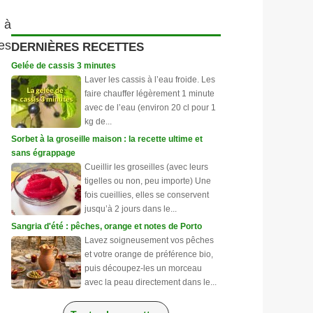
 à
es
DERNIÈRES RECETTES
Gelée de cassis 3 minutes
Laver les cassis à l’eau froide. Les
faire chauffer légèrement 1 minute
avec de l’eau (environ 20 cl pour 1
kg de...
Sorbet à la groseille maison : la recette ultime et
sans égrappage
Cueillir les groseilles (avec leurs
tigelles ou non, peu importe) Une
fois cueillies, elles se conservent
jusqu’à 2 jours dans le...
Sangria d'été : pêches, orange et notes de Porto
Lavez soigneusement vos pêches
et votre orange de préférence bio,
puis découpez-les un morceau
avec la peau directement dans le...