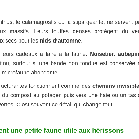
thus, le calamagrostis ou la stipa géante, ne servent p
 massifs. Leurs touffes denses protègent du ven
aux secs pour les
nids d’automne
.
lleurs cadeaux à faire à la faune.
Noisetier
,
aubépi
tinu, surtout si une bande non tondue est conservée 
ne microfaune abondante.
structurantes fonctionnent comme des
chemins invisibl
r du compost au potager, puis vers une haie ou un tas 
rtes. C’est souvent ce détail qui change tout.
rent une petite faune utile aux hérissons