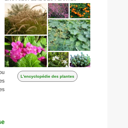
ou
L'encyclopédie des plantes
es
res
se