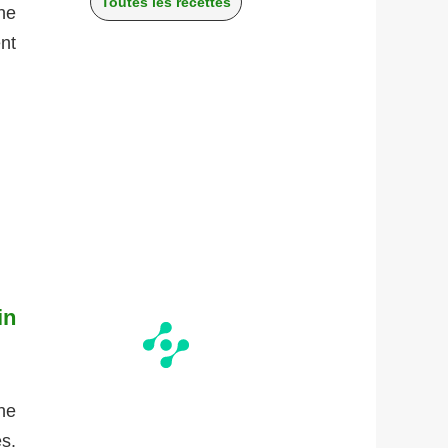
Toutes les recettes
une
ent
in
ne
s.