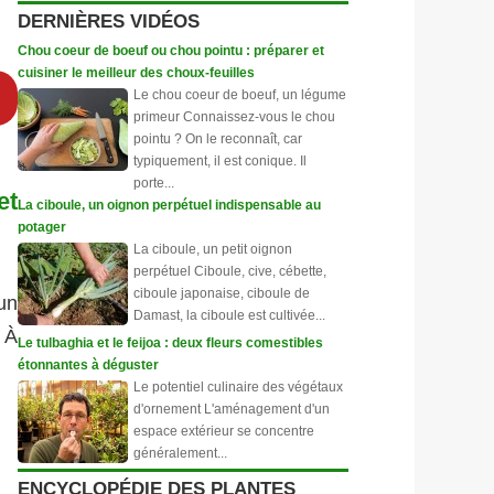
DERNIÈRES VIDÉOS
Chou coeur de boeuf ou chou pointu : préparer et
cuisiner le meilleur des choux-feuilles
Le chou coeur de boeuf, un légume
primeur Connaissez-vous le chou
pointu ? On le reconnaît, car
typiquement, il est conique. Il
porte...
et
La ciboule, un oignon perpétuel indispensable au
potager
La ciboule, un petit oignon
perpétuel Ciboule, cive, cébette,
ciboule japonaise, ciboule de
un
Damast, la ciboule est cultivée...
. À
Le tulbaghia et le feijoa : deux fleurs comestibles
étonnantes à déguster
Le potentiel culinaire des végétaux
d'ornement L'aménagement d'un
espace extérieur se concentre
généralement...
ENCYCLOPÉDIE DES PLANTES