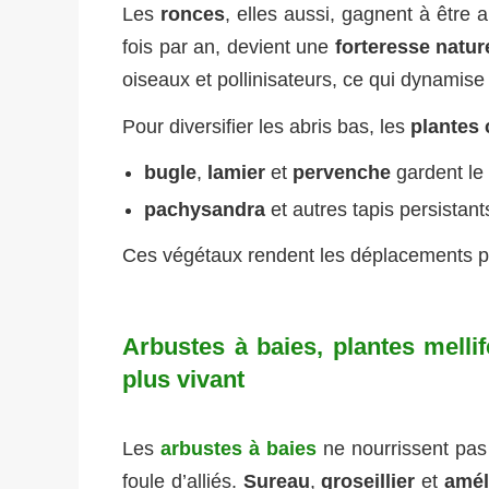
Les
ronces
, elles aussi, gagnent à être a
fois par an, devient une
forteresse natur
oiseaux et pollinisateurs, ce qui dynamise 
Pour diversifier les abris bas, les
plantes 
bugle
,
lamier
et
pervenche
gardent le s
pachysandra
et autres tapis persistant
Ces végétaux rendent les déplacements plu
Arbustes à baies, plantes mellif
plus vivant
Les
arbustes à baies
ne nourrissent pas 
foule d’alliés.
Sureau
,
groseillier
et
amél