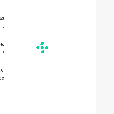
as
t,
ne
,
au
es
.
de