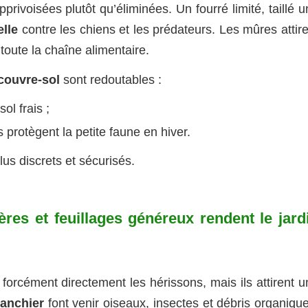
pprivoisées plutôt qu’éliminées. Un fourré limité, taillé 
elle
contre les chiens et les prédateurs. Les mûres attir
toute la chaîne alimentaire.
couvre-sol
sont redoutables :
ol frais ;
s protègent la petite faune en hiver.
s discrets et sécurisés.
ères et feuillages généreux rendent le jard
forcément directement les hérissons, mais ils attirent u
anchier
font venir oiseaux, insectes et débris organique