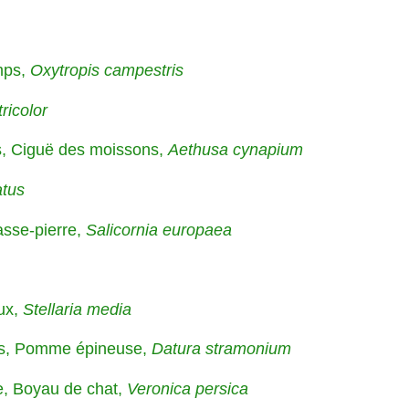
mps,
Oxytropis campestris
tricolor
ns, Ciguë des moissons,
Aethusa cynapium
atus
asse-pierre,
Salicornia europaea
aux,
Stellaria media
es, Pomme épineuse,
Datura stramonium
, Boyau de chat,
Veronica persica