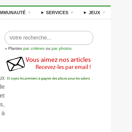
MMUNAUTÉ
SERVICES
JEUX
» Plantes
par critères
ou
par photos
ux
de
et
s,
 à