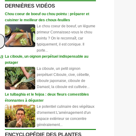
DERNIÈRES VIDÉOS
Chou coeur de boeuf ou chou pointu : préparer et
cuisiner le meilleur des choux-feuilles
Le chou coeur de boeuf, un légume
primeur Connaissez-vous le chou
pointu ? On le reconnaît, car
typiquement, il est conique. Il
porte...
ca
La ciboule, un oignon perpétuel indispensable au
potager
La ciboule, un petit oignon
perpétuel Ciboule, cive, cébette,
ciboule japonaise, ciboule de
Damast, la ciboule est cultivée...
Le tulbaghia et le feijoa : deux fleurs comestibles
étonnantes à déguster
Le potentiel culinaire des végétaux
d'ornement L'aménagement d'un
espace extérieur se concentre
généralement...
ENCYCLOPÉDIE DES PLANTES