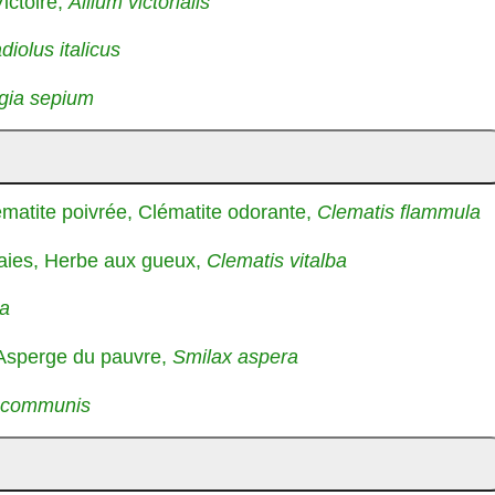
Victoire,
Allium victorialis
diolus italicus
gia sepium
ématite poivrée, Clématite odorante,
Clematis flammula
haies, Herbe aux gueux,
Clematis vitalba
a
 Asperge du pauvre,
Smilax aspera
 communis