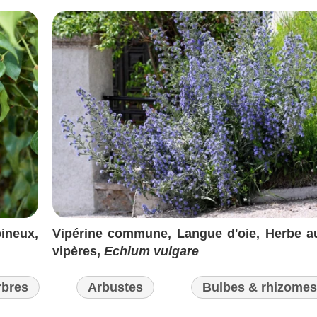
ineux,
Vipérine commune, Langue d'oie, Herbe a
vipères,
Echium vulgare
rbres
Arbustes
Bulbes & rhizomes