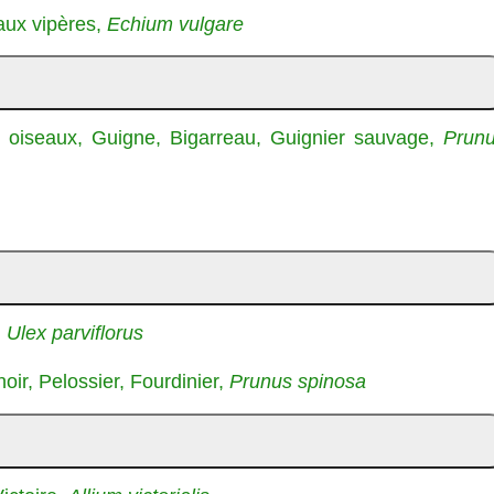
aux vipères,
Echium vulgare
es oiseaux, Guigne, Bigarreau, Guignier sauvage,
Prun
,
Ulex parviflorus
noir, Pelossier, Fourdinier,
Prunus spinosa