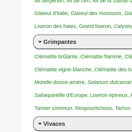
Ail serpentin, Ail de cerf, Ail de la Sainte-
Glaïeul d'Italie, Glaïeul des moissons,
Gla
Liseron des haies, Grand liseron,
Calyste
Grimpantes
Clématite brûlante, Clématite flamme, Cl
Clématite vigne-blanche, Clématite des 
Morelle douce-amère,
Solanum dulcamar
Salsepareille d'Europe, Liseron épineux,
Tamier commun, Respountchous,
Tamus
Vivaces