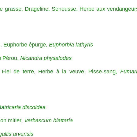
e grasse, Drageline, Senousse, Herbe aux vendangeur
s, Euphorbe épurge,
Euphorbia lathyris
u Pérou,
Nicandra physalodes
, Fiel de terre, Herbe à la veuve, Pisse-sang,
Fumar
atricaria discoidea
lon mitier,
Verbascum blattaria
allis arvensis