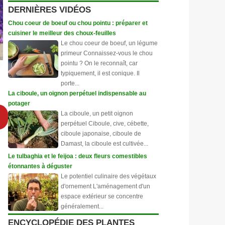
DERNIÈRES VIDÉOS
Chou coeur de boeuf ou chou pointu : préparer et
cuisiner le meilleur des choux-feuilles
Le chou coeur de boeuf, un légume
primeur Connaissez-vous le chou
pointu ? On le reconnaît, car
typiquement, il est conique. Il
porte...
La ciboule, un oignon perpétuel indispensable au
potager
La ciboule, un petit oignon
perpétuel Ciboule, cive, cébette,
ciboule japonaise, ciboule de
Damast, la ciboule est cultivée...
Le tulbaghia et le feijoa : deux fleurs comestibles
étonnantes à déguster
Le potentiel culinaire des végétaux
d'ornement L'aménagement d'un
espace extérieur se concentre
généralement...
ENCYCLOPÉDIE DES PLANTES