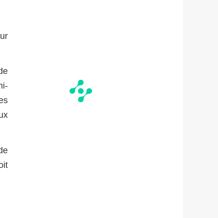
ur
de
i-
es
ux
de
it