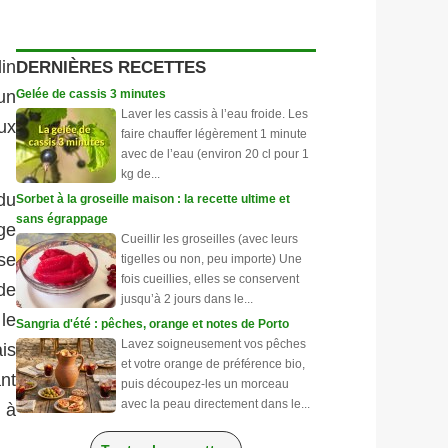
DERNIÈRES RECETTES
in
Gelée de cassis 3 minutes
 un
Laver les cassis à l’eau froide. Les
ux
faire chauffer légèrement 1 minute
avec de l’eau (environ 20 cl pour 1
kg de...
du
Sorbet à la groseille maison : la recette ultime et
sans égrappage
ge
Cueillir les groseilles (avec leurs
se
tigelles ou non, peu importe) Une
fois cueillies, elles se conservent
de
jusqu’à 2 jours dans le...
le
Sangria d'été : pêches, orange et notes de Porto
Lavez soigneusement vos pêches
ais
et votre orange de préférence bio,
nt
puis découpez-les un morceau
avec la peau directement dans le...
 à