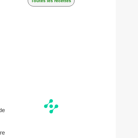
Toutes les recettes
de
re