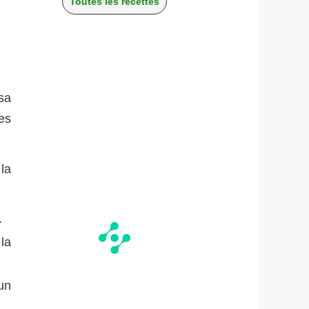
Toutes les recettes
sa
es
la
.
la
'un