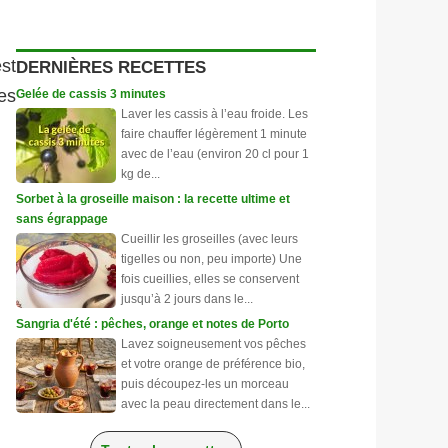
st
DERNIÈRES RECETTES
nes
Gelée de cassis 3 minutes
Laver les cassis à l’eau froide. Les
faire chauffer légèrement 1 minute
avec de l’eau (environ 20 cl pour 1
kg de...
Sorbet à la groseille maison : la recette ultime et
sans égrappage
Cueillir les groseilles (avec leurs
tigelles ou non, peu importe) Une
fois cueillies, elles se conservent
jusqu’à 2 jours dans le...
Sangria d'été : pêches, orange et notes de Porto
Lavez soigneusement vos pêches
et votre orange de préférence bio,
puis découpez-les un morceau
avec la peau directement dans le...