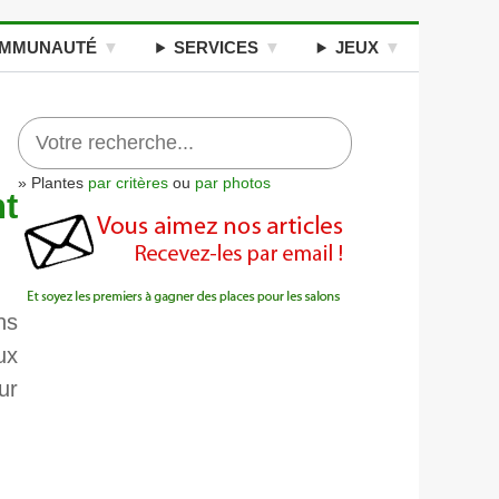
MMUNAUTÉ
SERVICES
JEUX
» Plantes
par critères
ou
par photos
t
ns
ux
ur