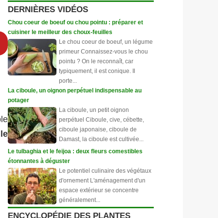
DERNIÈRES VIDÉOS
Chou coeur de boeuf ou chou pointu : préparer et
cuisiner le meilleur des choux-feuilles
Le chou coeur de boeuf, un légume
primeur Connaissez-vous le chou
pointu ? On le reconnaît, car
typiquement, il est conique. Il
porte...
La ciboule, un oignon perpétuel indispensable au
potager
La ciboule, un petit oignon
ble
perpétuel Ciboule, cive, cébette,
ciboule japonaise, ciboule de
e
le
Damast, la ciboule est cultivée...
Le tulbaghia et le feijoa : deux fleurs comestibles
étonnantes à déguster
Le potentiel culinaire des végétaux
d'ornement L'aménagement d'un
espace extérieur se concentre
généralement...
ENCYCLOPÉDIE DES PLANTES