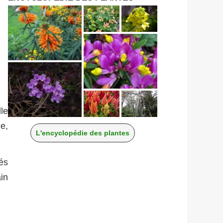
le
le,
L'encyclopédie des plantes
és
in