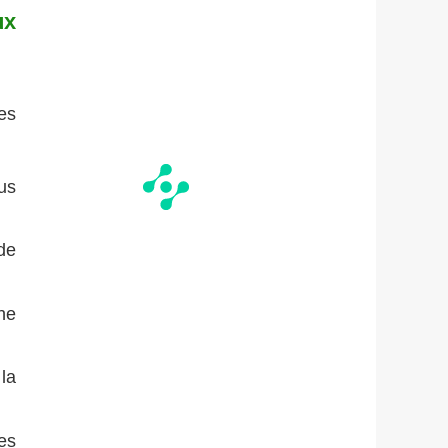
ux
es
us
de
ne
la
es