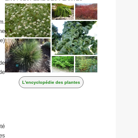
m.
me
e)
 de
de
L'encyclopédie des plantes
ité
es