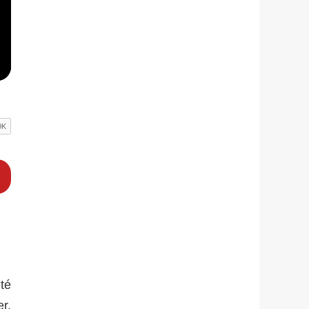
té
r.