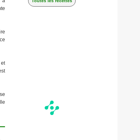
e à
Toutes les recettes
nte
ire
èce
 et
est
 se
lle