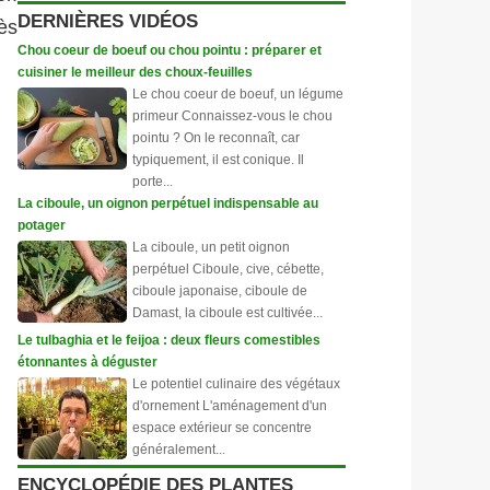
DERNIÈRES VIDÉOS
rès
Chou coeur de boeuf ou chou pointu : préparer et
cuisiner le meilleur des choux-feuilles
Le chou coeur de boeuf, un légume
primeur Connaissez-vous le chou
pointu ? On le reconnaît, car
typiquement, il est conique. Il
porte...
La ciboule, un oignon perpétuel indispensable au
potager
La ciboule, un petit oignon
perpétuel Ciboule, cive, cébette,
ciboule japonaise, ciboule de
Damast, la ciboule est cultivée...
Le tulbaghia et le feijoa : deux fleurs comestibles
étonnantes à déguster
Le potentiel culinaire des végétaux
d'ornement L'aménagement d'un
espace extérieur se concentre
généralement...
ENCYCLOPÉDIE DES PLANTES