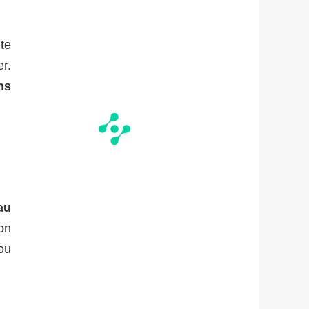
te
er.
ns
au
on
(ou