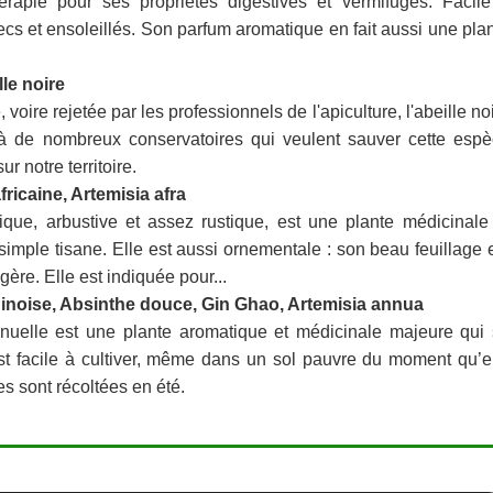
hérapie pour ses propriétés digestives et vermifuges. Facil
 secs et ensoleillés. Son parfum aromatique en fait aussi une pla
le noire
oire rejetée par les professionnels de l'apiculture, l'abeille no
e à de nombreux conservatoires qui veulent sauver cette esp
r notre territoire.
ricaine, Artemisia afra
rique, arbustive et assez rustique, est une plante médicinale
simple tisane. Elle est aussi ornementale : son beau feuillage 
re. Elle est indiquée pour...
inoise, Absinthe douce, Gin Ghao, Artemisia annua
nnuelle est une plante aromatique et médicinale majeure qui
t facile à cultiver, même dans un sol pauvre du moment qu’e
les sont récoltées en été.