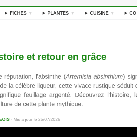
FICHES
PLANTES
CUISINE
CO
stoire et retour en grâce
réputation, l'absinthe (
Artemisia absinthium
) sig
de la célèbre liqueur, cette vivace rustique séduit 
ifique feuillage argenté. Découvrez l'histoire, l
lture de cette plante mythique.
EOIS
-
Mis à jour le 25/07/2026