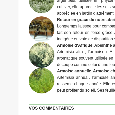
argentées, utilisée en phytot
cultiver, elle apprécie les sols
appréciée en jardin d'agrément.
Retour en grâce de notre abeil
Longtemps laissée pour compte, v
fait son retour en force grâc
indigène en voie de disparition su
Armoise d'Afrique, Absinthe af
Artemisia afra , l’armoise d’Af
aromatique souvent utilisée en 
découpé comme celui d’une fougè
Armoise annuelle, Armoise ch
Artemisia annua , l’armoise a
ressème chaque année. Elle es
peut profiter du soleil. Ses feuil
VOS COMMENTAIRES