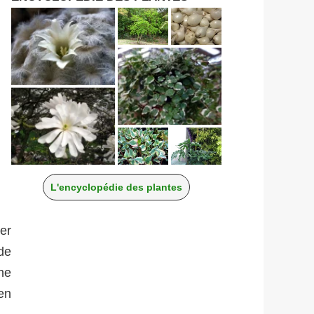
L'encyclopédie des plantes
ger
de
ne
en