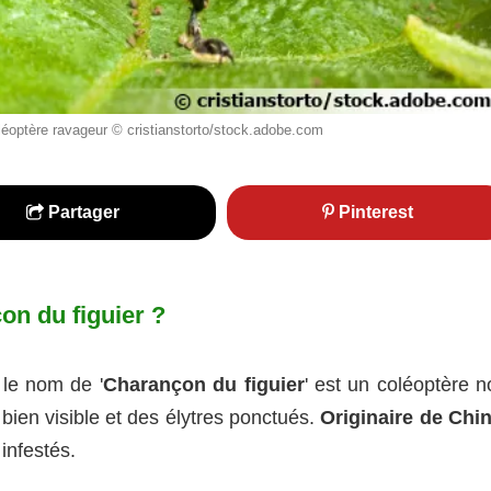
oléoptère ravageur © cristianstorto/stock.adobe.com
Partager
Pinterest
n du figuier ?
 le nom de '
Charançon du figuier
' est un coléoptère n
bien visible et des élytres ponctués.
Originaire de Chi
 infestés.