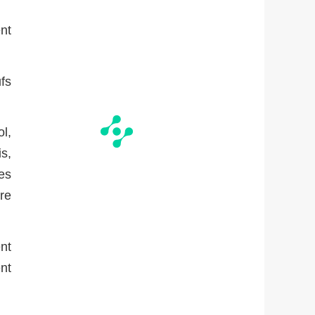
nt
fs
ol,
s,
es
re
nt
nt