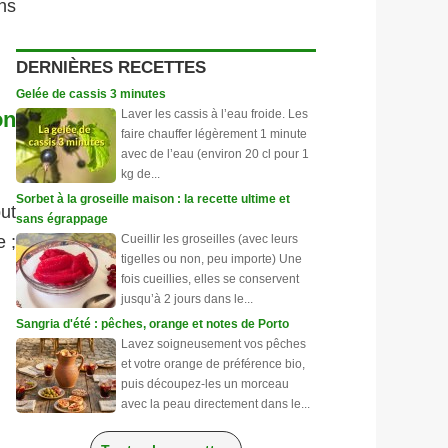
ns
DERNIÈRES RECETTES
Gelée de cassis 3 minutes
on
Laver les cassis à l’eau froide. Les
faire chauffer légèrement 1 minute
avec de l’eau (environ 20 cl pour 1
kg de...
Sorbet à la groseille maison : la recette ultime et
ut
sans égrappage
 ;
Cueillir les groseilles (avec leurs
tigelles ou non, peu importe) Une
fois cueillies, elles se conservent
jusqu’à 2 jours dans le...
Sangria d'été : pêches, orange et notes de Porto
Lavez soigneusement vos pêches
et votre orange de préférence bio,
puis découpez-les un morceau
avec la peau directement dans le...