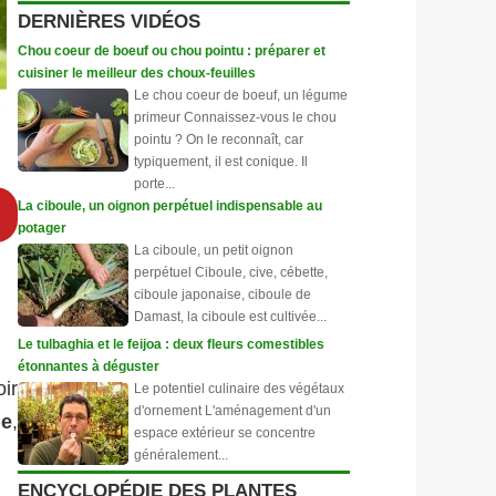
DERNIÈRES VIDÉOS
Chou coeur de boeuf ou chou pointu : préparer et
cuisiner le meilleur des choux-feuilles
Le chou coeur de boeuf, un légume
primeur Connaissez-vous le chou
pointu ? On le reconnaît, car
typiquement, il est conique. Il
porte...
La ciboule, un oignon perpétuel indispensable au
potager
La ciboule, un petit oignon
perpétuel Ciboule, cive, cébette,
ciboule japonaise, ciboule de
Damast, la ciboule est cultivée...
Le tulbaghia et le feijoa : deux fleurs comestibles
étonnantes à déguster
oir
Le potentiel culinaire des végétaux
d'ornement L'aménagement d'un
ne
,
espace extérieur se concentre
généralement...
ENCYCLOPÉDIE DES PLANTES