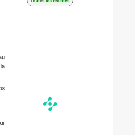
Toutes les recettes
au
 la
os
our