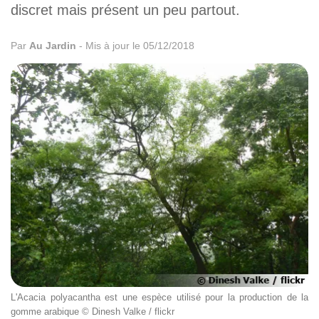
discret mais présent un peu partout.
Par
Au Jardin
-
Mis à jour le 05/12/2018
L'Acacia polyacantha est une espèce utilisé pour la production de la
gomme arabique © Dinesh Valke / flickr