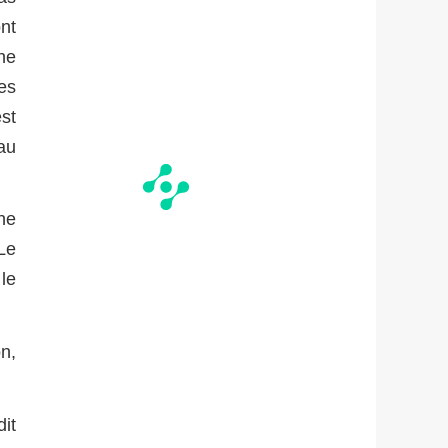
nt
ne
es
est
au
ne
Le
le
n,
it