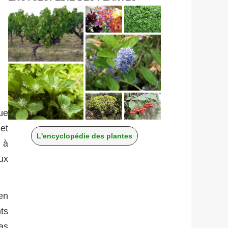
que
 et
L'encyclopédie des plantes
 à
eux
en
ts
as