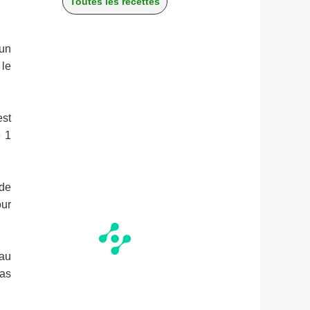
Toutes les recettes
'un
 le
est
e 1
 de
our
eau
pas