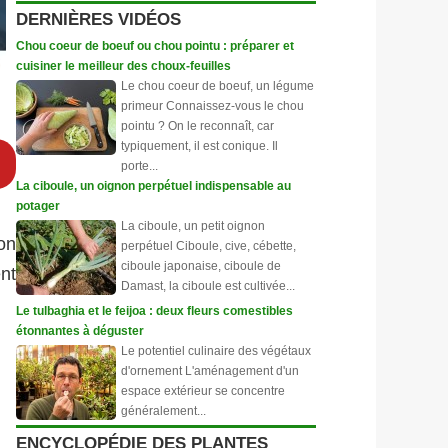
DERNIÈRES VIDÉOS
Chou coeur de boeuf ou chou pointu : préparer et
cuisiner le meilleur des choux-feuilles
Le chou coeur de boeuf, un légume
primeur Connaissez-vous le chou
pointu ? On le reconnaît, car
typiquement, il est conique. Il
porte...
La ciboule, un oignon perpétuel indispensable au
potager
La ciboule, un petit oignon
on
perpétuel Ciboule, cive, cébette,
ciboule japonaise, ciboule de
nt
Damast, la ciboule est cultivée...
Le tulbaghia et le feijoa : deux fleurs comestibles
étonnantes à déguster
Le potentiel culinaire des végétaux
d'ornement L'aménagement d'un
espace extérieur se concentre
généralement...
ENCYCLOPÉDIE DES PLANTES