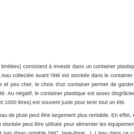
 limitées) consistent à investir dans un container plasti
 L'eau collectée avant l'été est stockée dans le container
ue et peu cher, le choix d'un container permet de garder
été. Au négatif, le container plastique est assez disgrâci
1000 litres) est souvent juste pour tenir tout un été.
u de pluie peut être largement plus rentable. En effet, 
 stockée peut être utilisée pour alimenter les équipemen
t pas d'eau potable (WC, lave-linge...). L'eau dans ce c