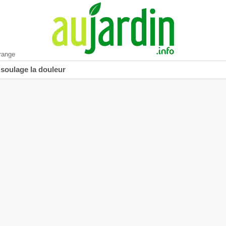
range
 soulage la douleur