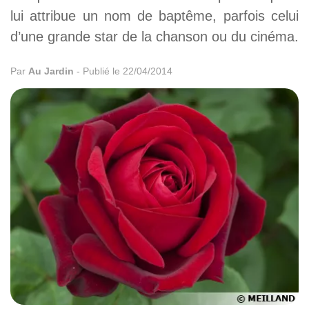
lui attribue un nom de baptême, parfois celui
d’une grande star de la chanson ou du cinéma.
Par
Au Jardin
-
Publié le 22/04/2014