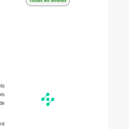
Toutes les recettes
ls
is
 de
nt