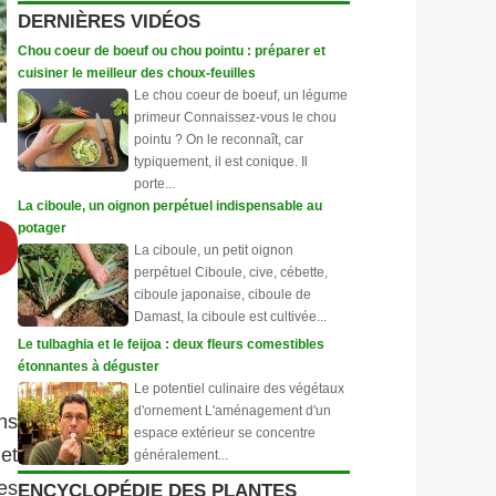
DERNIÈRES VIDÉOS
Chou coeur de boeuf ou chou pointu : préparer et
cuisiner le meilleur des choux-feuilles
Le chou coeur de boeuf, un légume
primeur Connaissez-vous le chou
pointu ? On le reconnaît, car
typiquement, il est conique. Il
porte...
La ciboule, un oignon perpétuel indispensable au
potager
La ciboule, un petit oignon
perpétuel Ciboule, cive, cébette,
ciboule japonaise, ciboule de
Damast, la ciboule est cultivée...
Le tulbaghia et le feijoa : deux fleurs comestibles
étonnantes à déguster
Le potentiel culinaire des végétaux
d'ornement L'aménagement d'un
ns
espace extérieur se concentre
 et
généralement...
es
ENCYCLOPÉDIE DES PLANTES