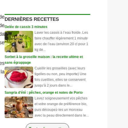
de
DERNIÈRES RECETTES
de
Gelée de cassis 3 minutes
Laver les cassis à l’eau froide. Les
da
faire chauffer légèrement 1 minute
se
avec de l’eau (environ 20 cl pour 1
kg de...
Sorbet à la groseille maison : la recette ultime et
es
sans égrappage
Cueillir les groseilles (avec leurs
la
tigelles ou non, peu importe) Une
fois cueillies, elles se conservent
jusqu’à 2 jours dans le...
Sangria d'été : pêches, orange et notes de Porto
Lavez soigneusement vos pêches
et votre orange de préférence bio,
puis découpez-les un morceau
avec la peau directement dans le...