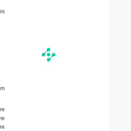
des
om
ure
me
tre