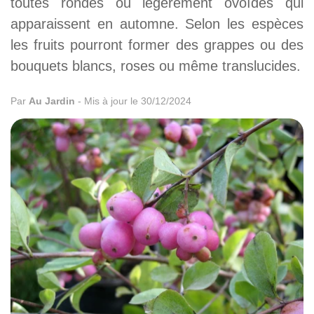
toutes rondes ou légèrement ovoïdes qui
apparaissent en automne. Selon les espèces
les fruits pourront former des grappes ou des
bouquets blancs, roses ou même translucides.
Par
Au Jardin
-
Mis à jour le 30/12/2024