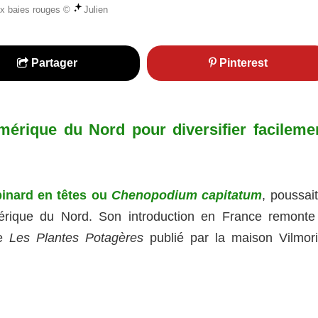
aux baies rouges ©
Julien
Partager
Pinterest
érique du Nord pour diversifier facileme
pinard en têtes ou
Chenopodium capitatum
, poussai
mérique du Nord. Son introduction en France remonte
ge
Les Plantes Potagères
publié par la maison Vilmori