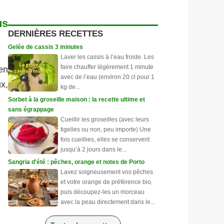
us
DERNIÈRES RECETTES
Gelée de cassis 3 minutes
Laver les cassis à l’eau froide. Les
faire chauffer légèrement 1 minute
en
avec de l’eau (environ 20 cl pour 1
x,
kg de...
Sorbet à la groseille maison : la recette ultime et
sans égrappage
Cueillir les groseilles (avec leurs
tigelles ou non, peu importe) Une
fois cueillies, elles se conservent
jusqu’à 2 jours dans le...
Sangria d'été : pêches, orange et notes de Porto
Lavez soigneusement vos pêches
et votre orange de préférence bio,
puis découpez-les un morceau
avec la peau directement dans le...