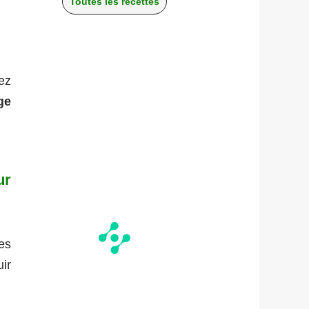
Toutes les recettes
ez
ge
ur
es
uir