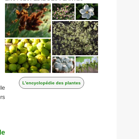
L'encyclopédie des plantes
le
rs
le