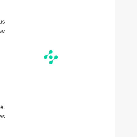
us
 se
é.
es