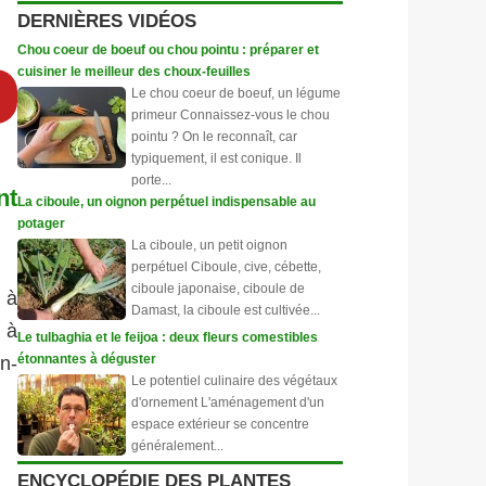
DERNIÈRES VIDÉOS
Chou coeur de boeuf ou chou pointu : préparer et
cuisiner le meilleur des choux-feuilles
Le chou coeur de boeuf, un légume
primeur Connaissez-vous le chou
pointu ? On le reconnaît, car
typiquement, il est conique. Il
porte...
nt
La ciboule, un oignon perpétuel indispensable au
potager
La ciboule, un petit oignon
perpétuel Ciboule, cive, cébette,
ciboule japonaise, ciboule de
t à
Damast, la ciboule est cultivée...
 à
Le tulbaghia et le feijoa : deux fleurs comestibles
étonnantes à déguster
n-
Le potentiel culinaire des végétaux
d'ornement L'aménagement d'un
espace extérieur se concentre
généralement...
ENCYCLOPÉDIE DES PLANTES