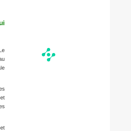
ui
Le
au
le
es
et
es
et