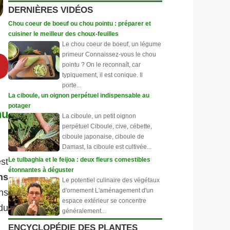
DERNIÈRES VIDÉOS
Chou coeur de boeuf ou chou pointu : préparer et
cuisiner le meilleur des choux-feuilles
Le chou coeur de boeuf, un légume
primeur Connaissez-vous le chou
pointu ? On le reconnaît, car
typiquement, il est conique. Il
porte...
La ciboule, un oignon perpétuel indispensable au
potager
nu
La ciboule, un petit oignon
perpétuel Ciboule, cive, cébette,
ciboule japonaise, ciboule de
Damast, la ciboule est cultivée...
Le tulbaghia et le feijoa : deux fleurs comestibles
st
étonnantes à déguster
ns
Le potentiel culinaire des végétaux
d'ornement L'aménagement d'un
ns
espace extérieur se concentre
du
généralement...
ENCYCLOPÉDIE DES PLANTES