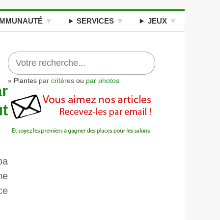
MMUNAUTÉ
SERVICES
JEUX
» Plantes
par critères
ou
par photos
r
ut
pa
ne
ce