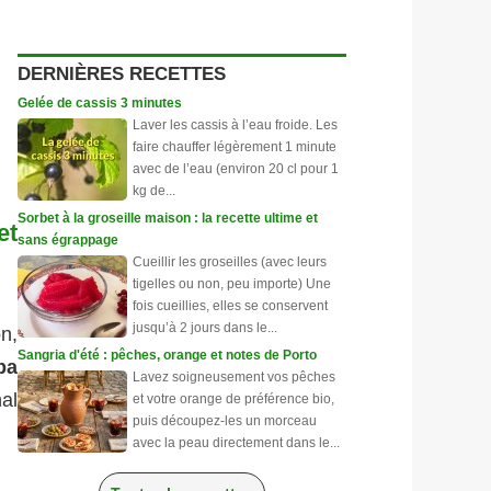
DERNIÈRES RECETTES
Gelée de cassis 3 minutes
Laver les cassis à l’eau froide. Les
faire chauffer légèrement 1 minute
avec de l’eau (environ 20 cl pour 1
kg de...
Sorbet à la groseille maison : la recette ultime et
et
sans égrappage
Cueillir les groseilles (avec leurs
tigelles ou non, peu importe) Une
fois cueillies, elles se conservent
jusqu’à 2 jours dans le...
on,
Sangria d'été : pêches, orange et notes de Porto
pa
Lavez soigneusement vos pêches
al
et votre orange de préférence bio,
puis découpez-les un morceau
avec la peau directement dans le...