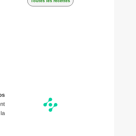
Toutes les recettes
os
ent
 la