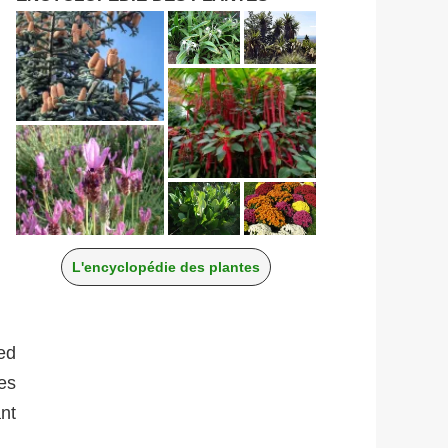
L'encyclopédie des plantes
ed
es
ant