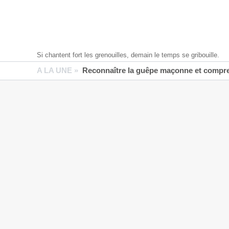
Si chantent fort les grenouilles, demain le temps se gribouille.
A LA UNE »
Reconnaître la guêpe maçonne et compren