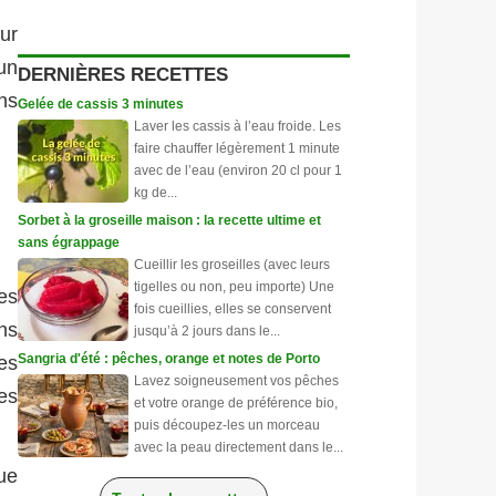
ur
un
DERNIÈRES RECETTES
ns
Gelée de cassis 3 minutes
Laver les cassis à l’eau froide. Les
faire chauffer légèrement 1 minute
avec de l’eau (environ 20 cl pour 1
kg de...
Sorbet à la groseille maison : la recette ultime et
sans égrappage
Cueillir les groseilles (avec leurs
tigelles ou non, peu importe) Une
es
fois cueillies, elles se conservent
ns
jusqu’à 2 jours dans le...
Sangria d'été : pêches, orange et notes de Porto
es
Lavez soigneusement vos pêches
es
et votre orange de préférence bio,
puis découpez-les un morceau
avec la peau directement dans le...
ue