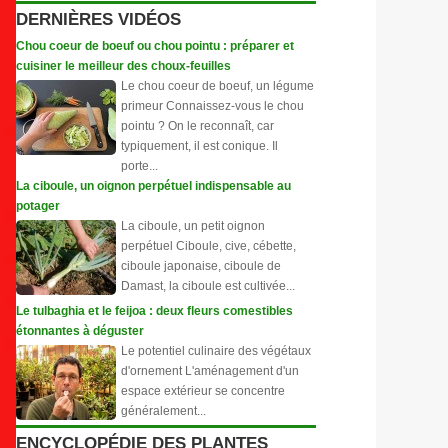
DERNIÈRES VIDÉOS
Chou coeur de boeuf ou chou pointu : préparer et
cuisiner le meilleur des choux-feuilles
Le chou coeur de boeuf, un légume
primeur Connaissez-vous le chou
pointu ? On le reconnaît, car
typiquement, il est conique. Il
porte...
La ciboule, un oignon perpétuel indispensable au
potager
La ciboule, un petit oignon
perpétuel Ciboule, cive, cébette,
ciboule japonaise, ciboule de
Damast, la ciboule est cultivée...
Le tulbaghia et le feijoa : deux fleurs comestibles
étonnantes à déguster
Le potentiel culinaire des végétaux
d'ornement L'aménagement d'un
espace extérieur se concentre
généralement...
ENCYCLOPÉDIE DES PLANTES