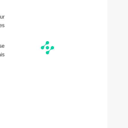
ur
es
se
ais