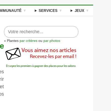
MMUNAUTÉ
SERVICES
JEUX
» Plantes
par critères
ou
par photos
de
es
ir
et
os