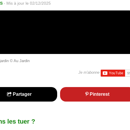
ES
-
Mis à jour le 02/12/2025
ardin © Au Jardin
Je m'abonne
Partager
Pinterest
s les tuer ?