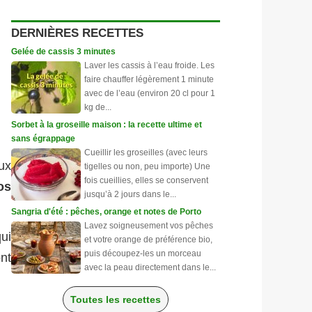
DERNIÈRES RECETTES
Gelée de cassis 3 minutes
Laver les cassis à l’eau froide. Les
faire chauffer légèrement 1 minute
avec de l’eau (environ 20 cl pour 1
kg de...
Sorbet à la groseille maison : la recette ultime et
sans égrappage
Cueillir les groseilles (avec leurs
ux
tigelles ou non, peu importe) Une
fois cueillies, elles se conservent
os
jusqu’à 2 jours dans le...
Sangria d'été : pêches, orange et notes de Porto
Lavez soigneusement vos pêches
ui
et votre orange de préférence bio,
puis découpez-les un morceau
nt
avec la peau directement dans le...
Toutes les recettes