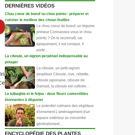
DERNIÈRES VIDÉOS
Chou coeur de boeuf ou chou pointu : préparer et
cuisiner le meilleur des choux-feuilles
Le chou coeur de boeuf, un légume
primeur Connaissez-vous le chou
pointu ? On le reconnaît, car
typiquement, il est conique. Il
porte...
La ciboule, un oignon perpétuel indispensable au
potager
La ciboule, un petit oignon
as
perpétuel Ciboule, cive, cébette,
ciboule japonaise, ciboule de
Ce
Damast, la ciboule est cultivée...
Le tulbaghia et le feijoa : deux fleurs comestibles
étonnantes à déguster
Le potentiel culinaire des végétaux
d'ornement L'aménagement d'un
espace extérieur se concentre
généralement...
ENCYCLOPÉDIE DES PLANTES