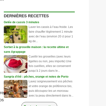
DERNIÈRES RECETTES
Gelée de cassis 3 minutes
Laver les cassis à l’eau froide. Les
faire chauffer légèrement 1 minute
avec de l’eau (environ 20 cl pour 1
kg de...
Sorbet à la groseille maison : la recette ultime et
sans égrappage
Cueillir les groseilles (avec leurs
tigelles ou non, peu importe) Une
fois cueillies, elles se conservent
jusqu’à 2 jours dans le...
Sangria d'été : pêches, orange et notes de Porto
Lavez soigneusement vos pêches
et votre orange de préférence bio,
puis découpez-les un morceau
re
avec la peau directement dans le...
os