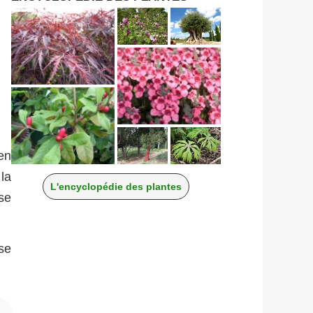
en
la
L'encyclopédie des plantes
ise
se