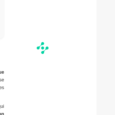
ue
use
es
ui
on