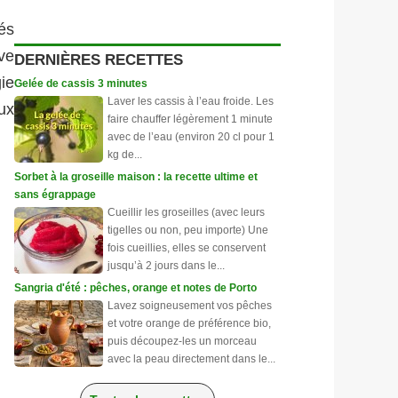
és
ve
DERNIÈRES RECETTES
ie
Gelée de cassis 3 minutes
Laver les cassis à l’eau froide. Les
ux
faire chauffer légèrement 1 minute
avec de l’eau (environ 20 cl pour 1
kg de...
Sorbet à la groseille maison : la recette ultime et
sans égrappage
Cueillir les groseilles (avec leurs
tigelles ou non, peu importe) Une
fois cueillies, elles se conservent
jusqu’à 2 jours dans le...
Sangria d'été : pêches, orange et notes de Porto
Lavez soigneusement vos pêches
et votre orange de préférence bio,
puis découpez-les un morceau
avec la peau directement dans le...