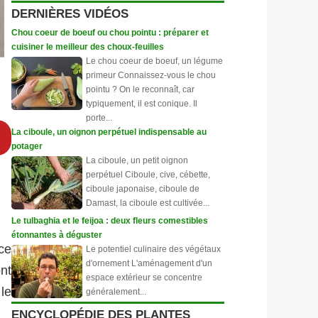
DERNIÈRES VIDÉOS
Chou coeur de boeuf ou chou pointu : préparer et
cuisiner le meilleur des choux-feuilles
Le chou coeur de boeuf, un légume
primeur Connaissez-vous le chou
pointu ? On le reconnaît, car
typiquement, il est conique. Il
porte...
La ciboule, un oignon perpétuel indispensable au
potager
La ciboule, un petit oignon
perpétuel Ciboule, cive, cébette,
ciboule japonaise, ciboule de
Damast, la ciboule est cultivée...
Le tulbaghia et le feijoa : deux fleurs comestibles
étonnantes à déguster
ce
Le potentiel culinaire des végétaux
d'ornement L'aménagement d'un
nt
espace extérieur se concentre
 le
généralement...
ENCYCLOPÉDIE DES PLANTES