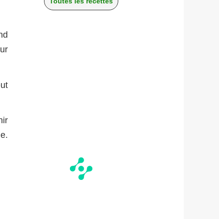
Toutes les recettes
nd
ur
ut
ir
e.