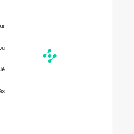
ur
 ou
ié
tés