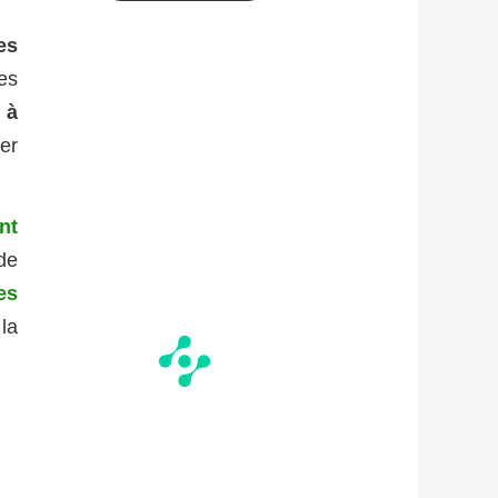
es
es
s à
er
nt
de
es
 la