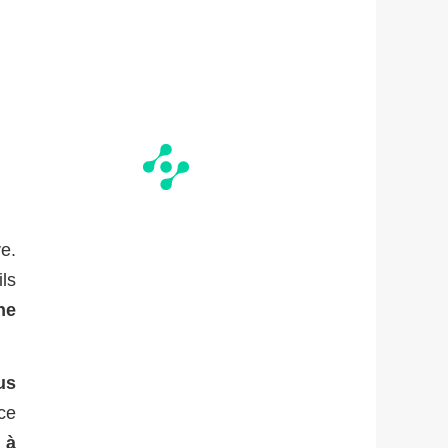
ve.
ls
ne
us
ce
 à