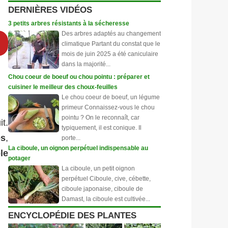
DERNIÈRES VIDÉOS
3 petits arbres résistants à la sécheresse
Des arbres adaptés au changement
climatique Partant du constat que le
mois de juin 2025 a été caniculaire
dans la majorité...
Chou coeur de boeuf ou chou pointu : préparer et
cuisiner le meilleur des choux-feuilles
Le chou coeur de boeuf, un légume
primeur Connaissez-vous le chou
pointu ? On le reconnaît, car
it.
typiquement, il est conique. Il
es
,
porte...
La ciboule, un oignon perpétuel indispensable au
le
potager
La ciboule, un petit oignon
perpétuel Ciboule, cive, cébette,
ciboule japonaise, ciboule de
Damast, la ciboule est cultivée...
ENCYCLOPÉDIE DES PLANTES