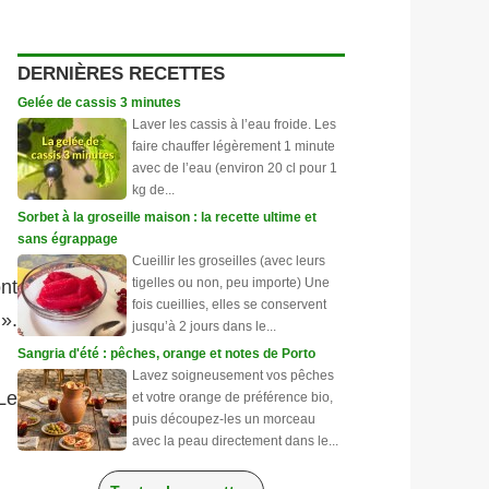
DERNIÈRES RECETTES
Gelée de cassis 3 minutes
Laver les cassis à l’eau froide. Les
faire chauffer légèrement 1 minute
avec de l’eau (environ 20 cl pour 1
kg de...
Sorbet à la groseille maison : la recette ultime et
sans égrappage
Cueillir les groseilles (avec leurs
tigelles ou non, peu importe) Une
nt
fois cueillies, elles se conservent
».
jusqu’à 2 jours dans le...
Sangria d'été : pêches, orange et notes de Porto
Lavez soigneusement vos pêches
 Le
et votre orange de préférence bio,
puis découpez-les un morceau
avec la peau directement dans le...