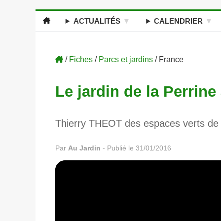
ACTUALITÉS
CALENDRIER
/
Fiches
/
Parcs et jardins
/ France
Le jardin de la Perrine
Thierry THEOT des espaces verts de L
Par
Au Jardin
-
Publié le 31/01/2016