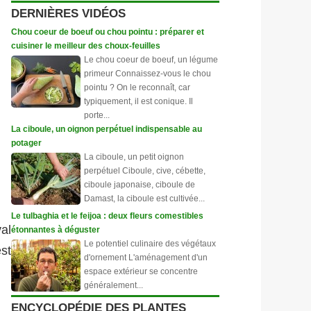
DERNIÈRES VIDÉOS
Chou coeur de boeuf ou chou pointu : préparer et
cuisiner le meilleur des choux-feuilles
Le chou coeur de boeuf, un légume
primeur Connaissez-vous le chou
pointu ? On le reconnaît, car
typiquement, il est conique. Il
porte...
La ciboule, un oignon perpétuel indispensable au
potager
La ciboule, un petit oignon
perpétuel Ciboule, cive, cébette,
ciboule japonaise, ciboule de
Damast, la ciboule est cultivée...
Le tulbaghia et le feijoa : deux fleurs comestibles
val
étonnantes à déguster
Le potentiel culinaire des végétaux
st
d'ornement L'aménagement d'un
espace extérieur se concentre
généralement...
ENCYCLOPÉDIE DES PLANTES