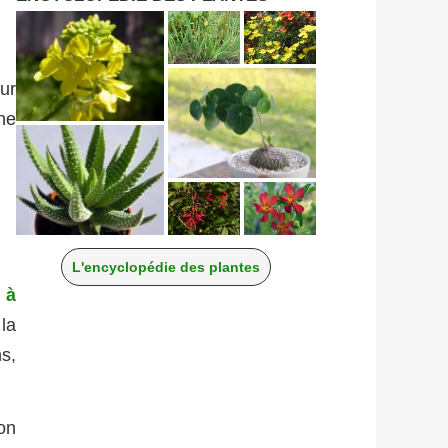
ur
ne
L'encyclopédie des plantes
n à
 la
s,
on