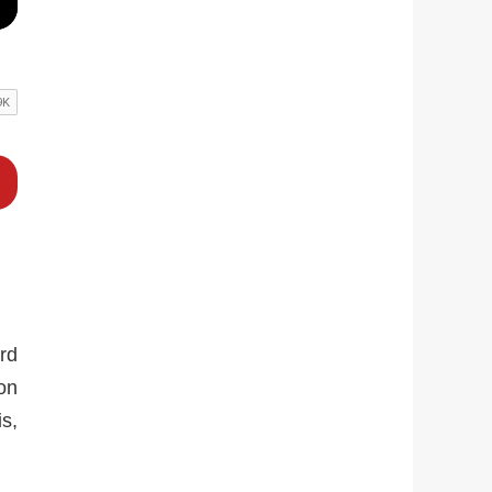
rd
on
s,