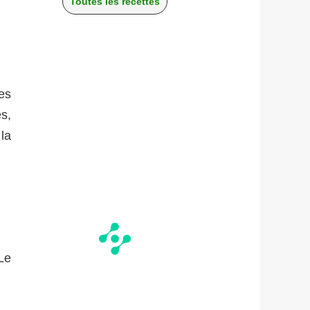
Toutes les recettes
tes
s,
la
 Le