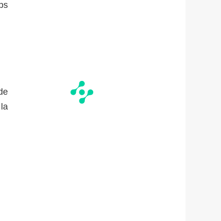
ps
 de
la