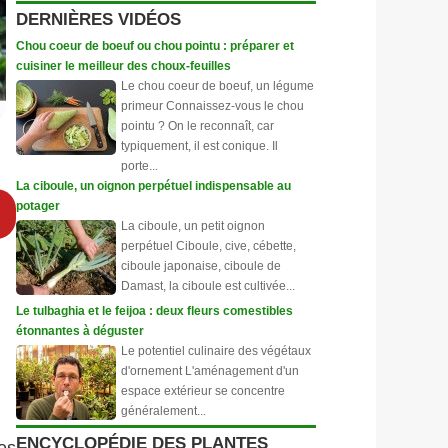
DERNIÈRES VIDÉOS
Chou coeur de boeuf ou chou pointu : préparer et
cuisiner le meilleur des choux-feuilles
Le chou coeur de boeuf, un légume
primeur Connaissez-vous le chou
pointu ? On le reconnaît, car
typiquement, il est conique. Il
porte...
La ciboule, un oignon perpétuel indispensable au
potager
La ciboule, un petit oignon
perpétuel Ciboule, cive, cébette,
ciboule japonaise, ciboule de
Damast, la ciboule est cultivée...
Le tulbaghia et le feijoa : deux fleurs comestibles
étonnantes à déguster
Le potentiel culinaire des végétaux
d'ornement L'aménagement d'un
espace extérieur se concentre
généralement...
ENCYCLOPÉDIE DES PLANTES
les