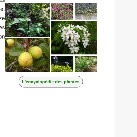
et
ze
es
on
L'encyclopédie des plantes