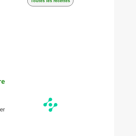
Toutes les recettes
re
ier