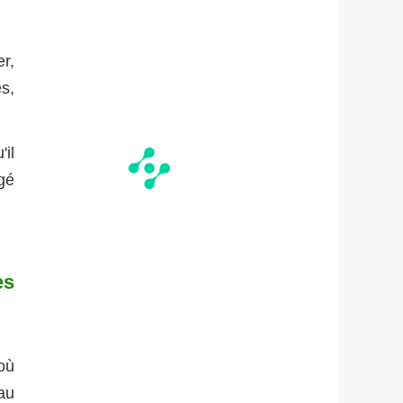
r,
s,
il
gé
es
où
au