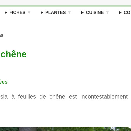
FICHES
PLANTES
CUISINE
CO
as
e chêne
ées
nsia à feuilles de chêne est incontestablement 