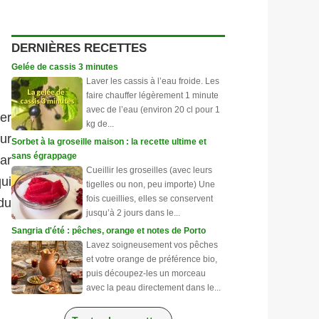
DERNIÈRES RECETTES
Gelée de cassis 3 minutes
Laver les cassis à l’eau froide. Les
faire chauffer légèrement 1 minute
avec de l’eau (environ 20 cl pour 1
er
kg de...
ur
Sorbet à la groseille maison : la recette ultime et
sans égrappage
ar
Cueillir les groseilles (avec leurs
ui
tigelles ou non, peu importe) Une
fois cueillies, elles se conservent
 du
jusqu’à 2 jours dans le...
Sangria d'été : pêches, orange et notes de Porto
Lavez soigneusement vos pêches
et votre orange de préférence bio,
puis découpez-les un morceau
avec la peau directement dans le...