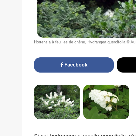
Hortensia à feuilles de chêne, Hydrangea quercifolia © Au
Facebook
Si cet hydrangea s'appelle
quercifolia
, c'