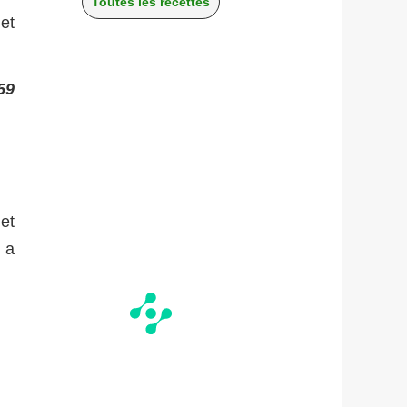
Toutes les recettes
et
59
 et
 a