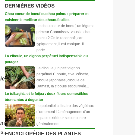
DERNIÈRES VIDÉOS
Chou coeur de boeuf ou chou pointu : préparer et
cuisiner le meilleur des choux-feuilles
Le chou coeur de boeuf, un légume
primeur Connaissez-vous le chou
pointu ? On le reconnaît, car
typiquement, il est conique. Il
porte...
La ciboule, un oignon perpétuel indispensable au
potager
La ciboule, un petit oignon
perpétuel Ciboule, cive, cébette,
ie
ciboule japonaise, ciboule de
Damast, la ciboule est cultivée...
Le tulbaghia et le feijoa : deux fleurs comestibles
étonnantes à déguster
Le potentiel culinaire des végétaux
d'ornement L'aménagement d'un
espace extérieur se concentre
'en
généralement...
s.
ENCYCLOPÉDIE DES PLANTES