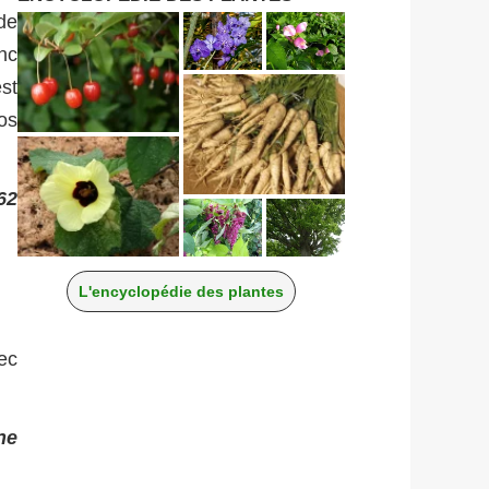
de
nc
st
os
62
L'encyclopédie des plantes
vec
ne