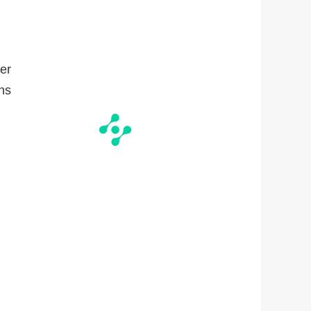
er
ns