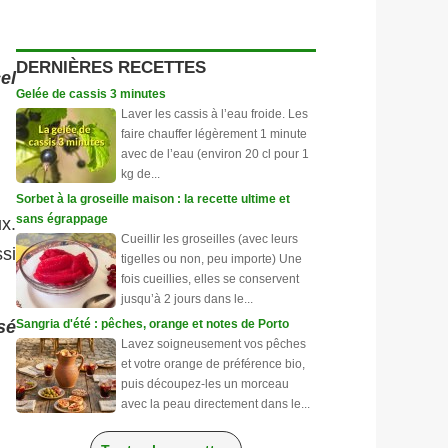
DERNIÈRES RECETTES
el
Gelée de cassis 3 minutes
Laver les cassis à l’eau froide. Les
faire chauffer légèrement 1 minute
avec de l’eau (environ 20 cl pour 1
kg de...
Sorbet à la groseille maison : la recette ultime et
sans égrappage
x.
Cueillir les groseilles (avec leurs
si
tigelles ou non, peu importe) Une
fois cueillies, elles se conservent
jusqu’à 2 jours dans le...
sé
Sangria d'été : pêches, orange et notes de Porto
Lavez soigneusement vos pêches
et votre orange de préférence bio,
puis découpez-les un morceau
avec la peau directement dans le...