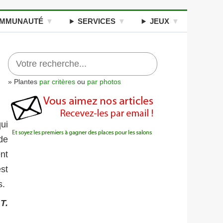
MMUNAUTÉ
SERVICES
JEUX
» Plantes
par critères
ou
par photos
ui
 de
nt
st
s.
T.