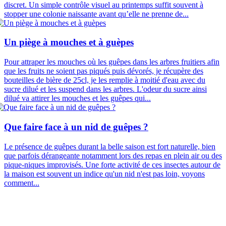
discret. Un simple contrôle visuel au printemps suffit souvent à
stopper une colonie naissante avant qu’elle ne prenne de...
Un piège à mouches et à guèpes
Pour attraper les mouches où les guêpes dans les arbres fruitiers afin
que les fruits ne soient pas piqués puis dévorés, je récupère des
bouteilles de bière de 25cl, je les remplie à moitié d'eau avec du
sucre dilué et les suspend dans les arbres. L'odeur du sucre ainsi
dilué va attirer les mouches et les guêpes qui...
Que faire face à un nid de guêpes ?
Le présence de guêpes durant la belle saison est fort naturelle, bien
que parfois dérangeante notamment lors des repas en plein air ou des
pique-niques improvisés. Une forte activité de ces insectes autour de
la maison est souvent un indice qu'un nid n'est pas loin, voyons
comment...