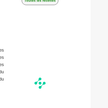
Toutes les recettes
es
es
es
du
du