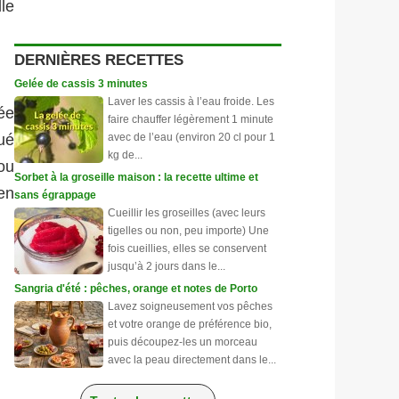
lle
DERNIÈRES RECETTES
Gelée de cassis 3 minutes
Laver les cassis à l’eau froide. Les
ée
faire chauffer légèrement 1 minute
avec de l’eau (environ 20 cl pour 1
tué
kg de...
ou
Sorbet à la groseille maison : la recette ultime et
en
sans égrappage
Cueillir les groseilles (avec leurs
tigelles ou non, peu importe) Une
fois cueillies, elles se conservent
jusqu’à 2 jours dans le...
Sangria d'été : pêches, orange et notes de Porto
Lavez soigneusement vos pêches
et votre orange de préférence bio,
puis découpez-les un morceau
avec la peau directement dans le...