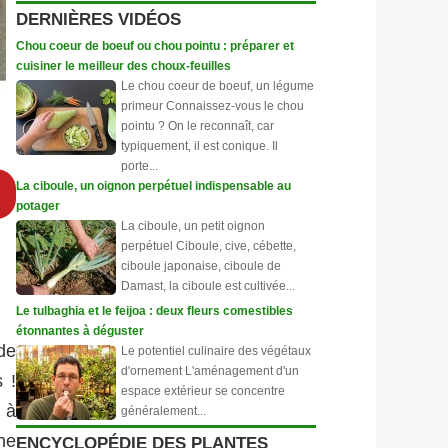
DERNIÈRES VIDÉOS
Chou coeur de boeuf ou chou pointu : préparer et
cuisiner le meilleur des choux-feuilles
Le chou coeur de boeuf, un légume
primeur Connaissez-vous le chou
pointu ? On le reconnaît, car
typiquement, il est conique. Il
porte...
La ciboule, un oignon perpétuel indispensable au
potager
La ciboule, un petit oignon
perpétuel Ciboule, cive, cébette,
ciboule japonaise, ciboule de
Damast, la ciboule est cultivée...
Le tulbaghia et le feijoa : deux fleurs comestibles
étonnantes à déguster
de
Le potentiel culinaire des végétaux
d'ornement L'aménagement d'un
 !
espace extérieur se concentre
 à
généralement...
ne
ENCYCLOPÉDIE DES PLANTES