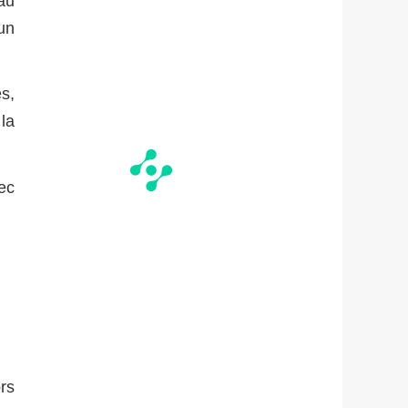
au
un
s,
la
ec
rs