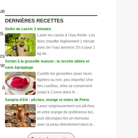
que
DERNIÈRES RECETTES
Gelée de cassis 3 minutes
ti-
Laver les cassis à l’eau froide. Les
faire chauffer légèrement 1 minute
avec de l’eau (environ 20 cl pour 1
kg de...
es
Sorbet à la groseille maison : la recette ultime et
une
sans égrappage
Cueillir les groseilles (avec leurs
tigelles ou non, peu importe) Une
fois cueillies, elles se conservent
 à
jusqu’à 2 jours dans le...
Sangria d'été : pêches, orange et notes de Porto
Lavez soigneusement vos pêches
et votre orange de préférence bio,
puis découpez-les un morceau
avec la peau directement dans le...