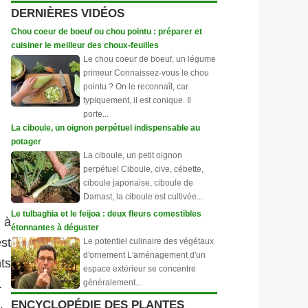
DERNIÈRES VIDÉOS
Chou coeur de boeuf ou chou pointu : préparer et
cuisiner le meilleur des choux-feuilles
Le chou coeur de boeuf, un légume
primeur Connaissez-vous le chou
pointu ? On le reconnaît, car
typiquement, il est conique. Il
porte...
La ciboule, un oignon perpétuel indispensable au
potager
La ciboule, un petit oignon
perpétuel Ciboule, cive, cébette,
ciboule japonaise, ciboule de
Damast, la ciboule est cultivée...
Le tulbaghia et le feijoa : deux fleurs comestibles
s à
étonnantes à déguster
est
Le potentiel culinaire des végétaux
d'ornement L'aménagement d'un
nts
espace extérieur se concentre
.
généralement...
ENCYCLOPÉDIE DES PLANTES