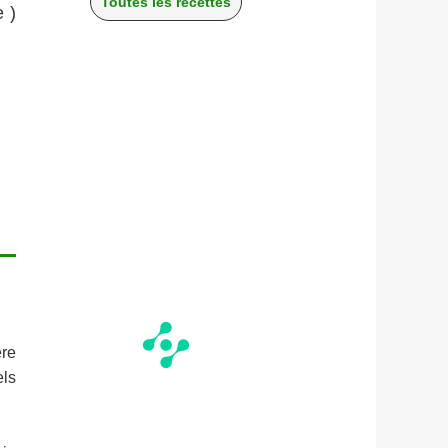
Toutes les recettes
 )
ère
els