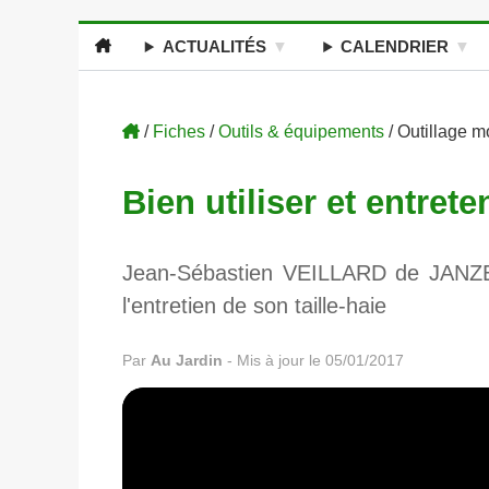
ACTUALITÉS
CALENDRIER
/
Fiches
/
Outils & équipements
/ Outillage m
Bien utiliser et entrete
Jean-Sébastien VEILLARD de JANZE 
l'entretien de son taille-haie
Par
Au Jardin
-
Mis à jour le 05/01/2017