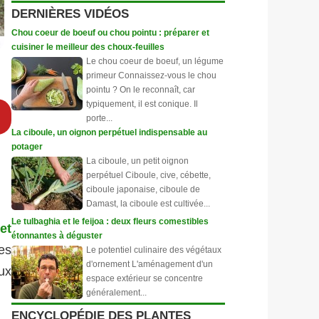
DERNIÈRES VIDÉOS
Chou coeur de boeuf ou chou pointu : préparer et
cuisiner le meilleur des choux-feuilles
Le chou coeur de boeuf, un légume
primeur Connaissez-vous le chou
pointu ? On le reconnaît, car
typiquement, il est conique. Il
porte...
La ciboule, un oignon perpétuel indispensable au
potager
La ciboule, un petit oignon
perpétuel Ciboule, cive, cébette,
ciboule japonaise, ciboule de
Damast, la ciboule est cultivée...
Le tulbaghia et le feijoa : deux fleurs comestibles
et
étonnantes à déguster
es
Le potentiel culinaire des végétaux
d'ornement L'aménagement d'un
ux
espace extérieur se concentre
généralement...
ENCYCLOPÉDIE DES PLANTES