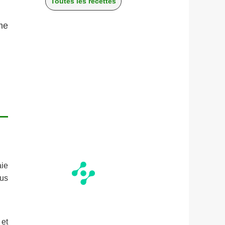
Toutes les recettes
me
aie
lus
 et