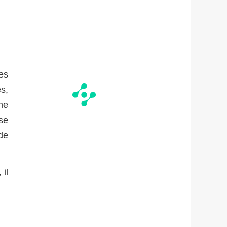
es
s,
ne
sse
de
 il