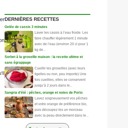
DERNIÈRES RECETTES
er
Gelée de cassis 3 minutes
Laver les cassis à l’eau froide. Les
faire chauffer légèrement 1 minute
ion
avec de l’eau (environ 20 cl pour 1
kg de...
Sorbet à la groseille maison : la recette ultime et
sans égrappage
Cueillir les groseilles (avec leurs
'il
tigelles ou non, peu importe) Une
fois cueillies, elles se conservent
jusqu’à 2 jours dans le...
Sangria d'été : pêches, orange et notes de Porto
Lavez soigneusement vos pêches
et votre orange de préférence bio,
puis découpez-les un morceau
avec la peau directement dans le...