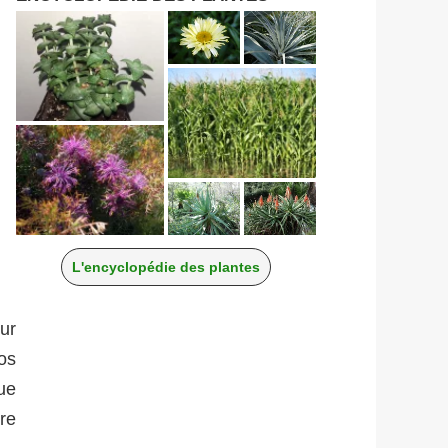
L'encyclopédie des plantes
our
ros
ue
re