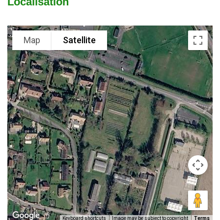
Localisation
Map
Satellite
Keyboard shortcuts
Image may be subject to copyright
Terms