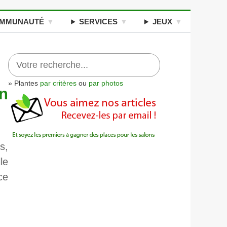
MMUNAUTÉ
SERVICES
JEUX
» Plantes
par critères
ou
par photos
n
s,
le
ce