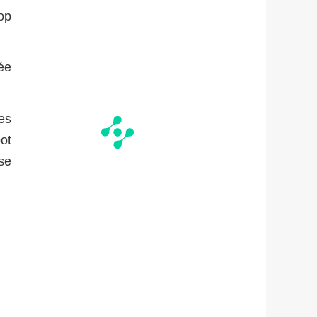
op
ée
es
ot
 se