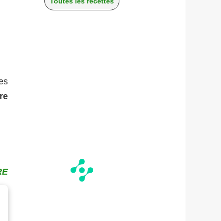
Toutes les recettes
es
re
RE