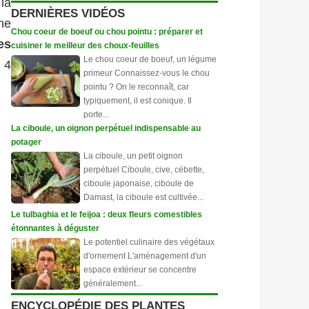
la
DERNIÈRES VIDÉOS
une
Chou coeur de boeuf ou chou pointu : préparer et
es
cuisiner le meilleur des choux-feuilles
Le chou coeur de boeuf, un légume
à 4
primeur Connaissez-vous le chou
pointu ? On le reconnaît, car
typiquement, il est conique. Il
porte...
La ciboule, un oignon perpétuel indispensable au
potager
La ciboule, un petit oignon
perpétuel Ciboule, cive, cébette,
ciboule japonaise, ciboule de
Damast, la ciboule est cultivée...
Le tulbaghia et le feijoa : deux fleurs comestibles
étonnantes à déguster
Le potentiel culinaire des végétaux
d'ornement L'aménagement d'un
espace extérieur se concentre
généralement...
ENCYCLOPÉDIE DES PLANTES