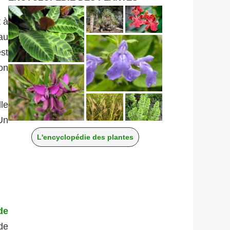
 à
au
est
on
le
Un
L'encyclopédie des plantes
de
de