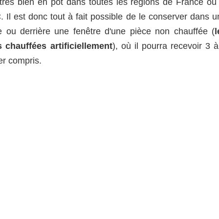
très bien en pot dans toutes les régions de France où 
C
. Il est donc tout à fait possible de le conserver dans 
e ou derrière une fenêtre d'une pièce non chauffée (
l
chauffées artificiellement
), où il pourra recevoir 3 
ver compris.