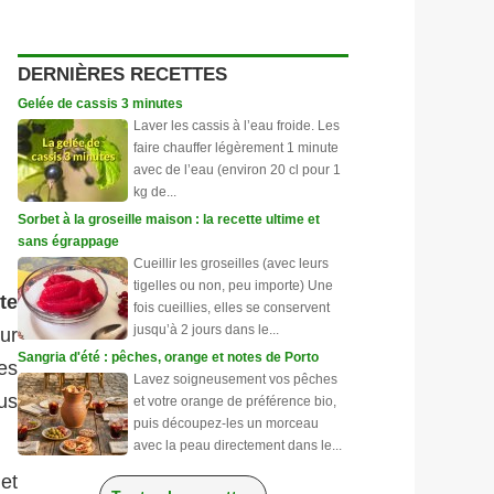
DERNIÈRES RECETTES
Gelée de cassis 3 minutes
Laver les cassis à l’eau froide. Les
faire chauffer légèrement 1 minute
avec de l’eau (environ 20 cl pour 1
kg de...
Sorbet à la groseille maison : la recette ultime et
sans égrappage
Cueillir les groseilles (avec leurs
tigelles ou non, peu importe) Une
te
fois cueillies, elles se conservent
jusqu’à 2 jours dans le...
sur
Sangria d'été : pêches, orange et notes de Porto
es
Lavez soigneusement vos pêches
us
et votre orange de préférence bio,
puis découpez-les un morceau
avec la peau directement dans le...
let