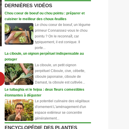
DERNIÈRES VIDÉOS
Chou coeur de boeuf ou chou pointu : préparer et
cuisiner le meilleur des choux-feuilles
Le chou coeur de boeuf, un légume
primeur Connaissez-vous le chou
pointu ? On le reconnaît, car
typiquement, il est conique. Il
porte...
La ciboule, un oignon perpétuel indispensable au
potager
La ciboule, un petit oignon
perpétuel Ciboule, cive, cébette,
ciboule japonaise, ciboule de
Damast, la ciboule est cultivée...
Le tulbaghia et le feijoa : deux fleurs comestibles
étonnantes à déguster
Le potentiel culinaire des végétaux
d'ornement L'aménagement d'un
espace extérieur se concentre
généralement...
ENCYCLOPÉDIE DES PLANTES