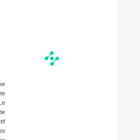
se
te
Le
de
if
es