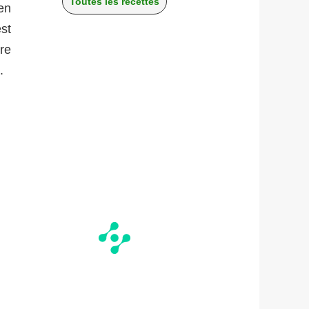
Toutes les recettes
en
st
rre
.