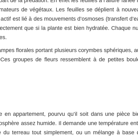
part de la prédation. En effet les feuilles à l’allure fanée
ateurs de végétaux. Les feuilles se déplient à nouve
ctif est lié à des mouvements d’osmoses (transfert d’e
rrectement que si la plante est bien hydratée. Chaque nu
es.
ampes florales portant plusieurs corymbes sphériques, a
 Ces groupes de fleurs ressemblent à de petites boul
e en appartement, pourvu qu’il soit dans une pièce bi
tmosphère assez humide. Il demande une température ent
tre du terreau tout simplement, ou un mélange à base 