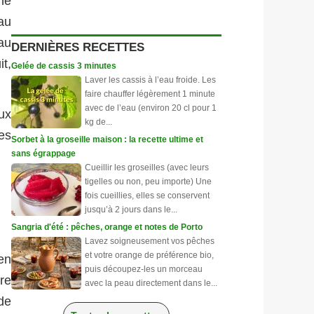
 ne
au
au
DERNIÈRES RECETTES
it,
Gelée de cassis 3 minutes
Laver les cassis à l’eau froide. Les
faire chauffer légèrement 1 minute
avec de l’eau (environ 20 cl pour 1
ux
kg de...
es
Sorbet à la groseille maison : la recette ultime et
sans égrappage
Cueillir les groseilles (avec leurs
tigelles ou non, peu importe) Une
fois cueillies, elles se conservent
jusqu’à 2 jours dans le...
Sangria d'été : pêches, orange et notes de Porto
Lavez soigneusement vos pêches
et votre orange de préférence bio,
en
puis découpez-les un morceau
re
avec la peau directement dans le...
de