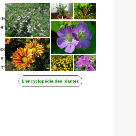
te
et
es
st
nt
L'encyclopédie des plantes