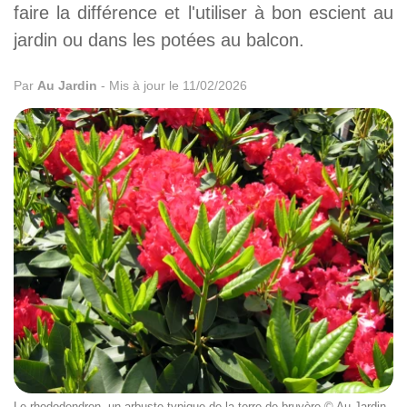
faire la différence et l'utiliser à bon escient au
jardin ou dans les potées au balcon.
Par
Au Jardin
-
Mis à jour le 11/02/2026
Le rhododendron, un arbuste typique de la terre de bruyère © Au Jardin