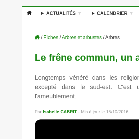
ACTUALITÉS
CALENDRIER
/
Fiches
/
Arbres et arbustes
/ Arbres
Le frêne commun, un 
Longtemps vénéré dans les religi
excepté dans le sud-est. C'est u
l'ameublement.
Par
Isabelle CABRIT
-
Mis à jour le 15/10/2016