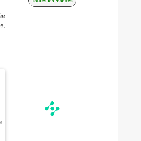
Toutes les recettes
ée
e,
e