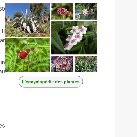
30
 II
ar
un
 au
L'encyclopédie des plantes
es