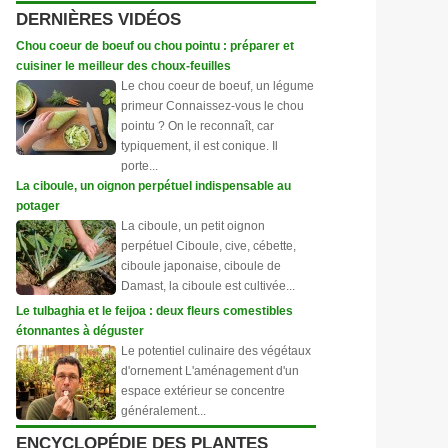
DERNIÈRES VIDÉOS
Chou coeur de boeuf ou chou pointu : préparer et
cuisiner le meilleur des choux-feuilles
Le chou coeur de boeuf, un légume
primeur Connaissez-vous le chou
pointu ? On le reconnaît, car
typiquement, il est conique. Il
porte...
La ciboule, un oignon perpétuel indispensable au
potager
La ciboule, un petit oignon
perpétuel Ciboule, cive, cébette,
ciboule japonaise, ciboule de
Damast, la ciboule est cultivée...
Le tulbaghia et le feijoa : deux fleurs comestibles
étonnantes à déguster
Le potentiel culinaire des végétaux
d'ornement L'aménagement d'un
espace extérieur se concentre
généralement...
ENCYCLOPÉDIE DES PLANTES