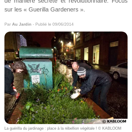
de manière secrète et révolutionnaire. Focus
sur les « Guerilla Gardeners ».
Par
Au Jardin
-
Publié le 09/06/2014
La guérilla du jardinage : place à la rébellion végétale ! © KABLOOM