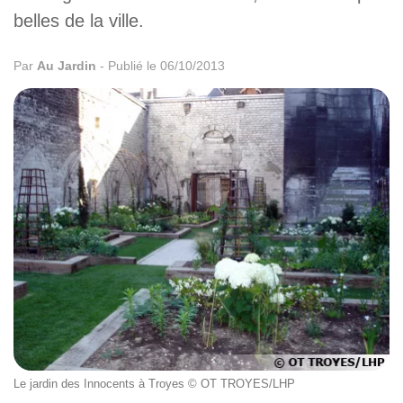
belles de la ville.
Par
Au Jardin
-
Publié le 06/10/2013
Le jardin des Innocents à Troyes © OT TROYES/LHP