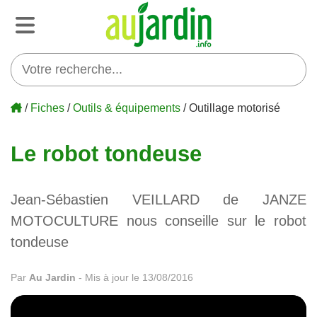
/
Fiches
/
Outils & équipements
/ Outillage motorisé
Le robot tondeuse
Jean-Sébastien VEILLARD de JANZE
MOTOCULTURE nous conseille sur le robot
tondeuse
Par
Au Jardin
-
Mis à jour le 13/08/2016