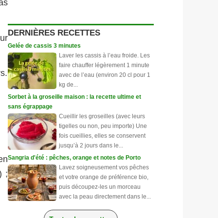
as
DERNIÈRES RECETTES
ur
Gelée de cassis 3 minutes
Laver les cassis à l’eau froide. Les
faire chauffer légèrement 1 minute
s.
avec de l’eau (environ 20 cl pour 1
kg de...
Sorbet à la groseille maison : la recette ultime et
sans égrappage
Cueillir les groseilles (avec leurs
tigelles ou non, peu importe) Une
fois cueillies, elles se conservent
jusqu’à 2 jours dans le...
en
Sangria d'été : pêches, orange et notes de Porto
Lavez soigneusement vos pêches
 ;
et votre orange de préférence bio,
puis découpez-les un morceau
avec la peau directement dans le...