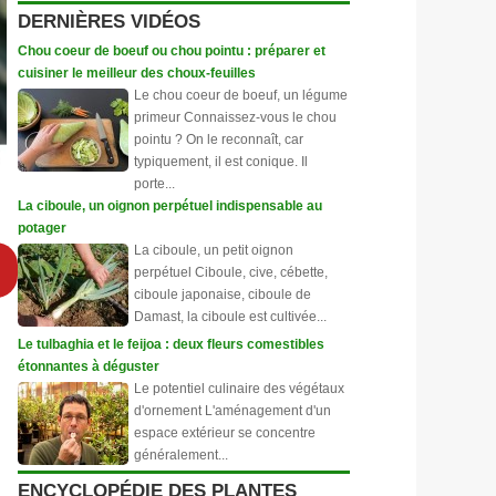
DERNIÈRES VIDÉOS
Chou coeur de boeuf ou chou pointu : préparer et
cuisiner le meilleur des choux-feuilles
Le chou coeur de boeuf, un légume
primeur Connaissez-vous le chou
pointu ? On le reconnaît, car
typiquement, il est conique. Il
porte...
La ciboule, un oignon perpétuel indispensable au
potager
La ciboule, un petit oignon
perpétuel Ciboule, cive, cébette,
ciboule japonaise, ciboule de
Damast, la ciboule est cultivée...
Le tulbaghia et le feijoa : deux fleurs comestibles
étonnantes à déguster
Le potentiel culinaire des végétaux
d'ornement L'aménagement d'un
espace extérieur se concentre
généralement...
ENCYCLOPÉDIE DES PLANTES