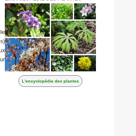
lle
s)
ux
eur
L'encyclopédie des plantes