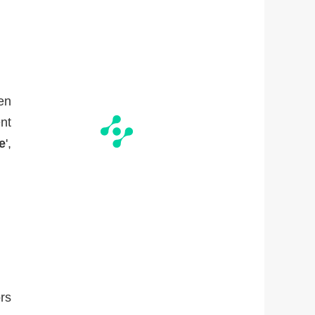
en
nt
e
',
ors