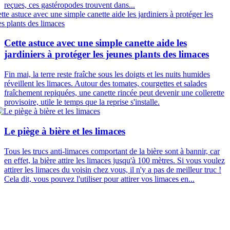
reçues, ces gastéropodes trouvent dans...
Cette astuce avec une simple canette aide les
jardiniers à protéger les jeunes plants des limaces
Fin mai, la terre reste fraîche sous les doigts et les nuits humides
réveillent les limaces. Autour des tomates, courgettes et salades
fraîchement repiquées, une canette rincée peut devenir une collerette
provisoire, utile le temps que la reprise s'installe.
Le piège à bière et les limaces
Tous les trucs anti-limaces comportant de la bière sont à bannir, car
en effet, la bière attire les limaces jusqu'à 100 mètres. Si vous voulez
attirer les limaces du voisin chez vous, il n'y a pas de meilleur truc !
Cela dit, vous pouvez l'utiliser pour attirer vos limaces en...