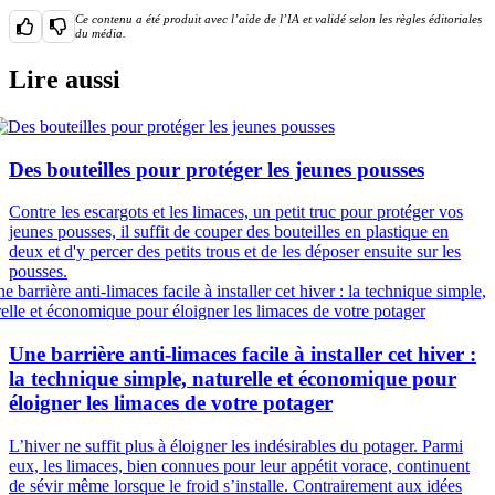
Ce contenu a été produit avec l’aide de l’IA et validé selon les règles éditoriales
du média.
Lire aussi
Des bouteilles pour protéger les jeunes pousses
Contre les escargots et les limaces, un petit truc pour protéger vos
jeunes pousses, il suffit de couper des bouteilles en plastique en
deux et d'y percer des petits trous et de les déposer ensuite sur les
pousses.
Une barrière anti-limaces facile à installer cet hiver :
la technique simple, naturelle et économique pour
éloigner les limaces de votre potager
L’hiver ne suffit plus à éloigner les indésirables du potager. Parmi
eux, les limaces, bien connues pour leur appétit vorace, continuent
de sévir même lorsque le froid s’installe. Contrairement aux idées