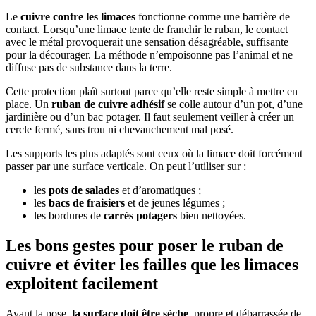
Le
cuivre contre les limaces
fonctionne comme une barrière de
contact. Lorsqu’une limace tente de franchir le ruban, le contact
avec le métal provoquerait une sensation désagréable, suffisante
pour la décourager. La méthode n’empoisonne pas l’animal et ne
diffuse pas de substance dans la terre.
Cette protection plaît surtout parce qu’elle reste simple à mettre en
place. Un
ruban de cuivre adhésif
se colle autour d’un pot, d’une
jardinière ou d’un bac potager. Il faut seulement veiller à créer un
cercle fermé, sans trou ni chevauchement mal posé.
Les supports les plus adaptés sont ceux où la limace doit forcément
passer par une surface verticale. On peut l’utiliser sur :
les
pots de salades
et d’aromatiques ;
les
bacs de fraisiers
et de jeunes légumes ;
les bordures de
carrés potagers
bien nettoyées.
Les bons gestes pour poser le ruban de
cuivre et éviter les failles que les limaces
exploitent facilement
Avant la pose,
la surface doit être sèche
, propre et débarrassée de