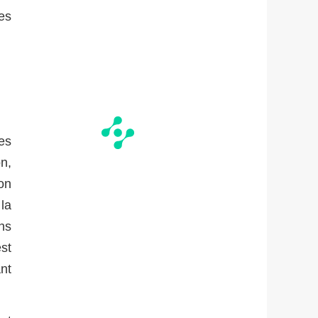
es
es
n,
on
la
ns
st
ant