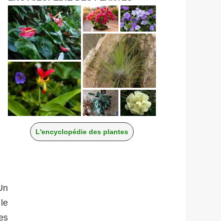
L'encyclopédie des plantes
Un
le
es