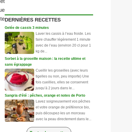
 et
ue
ite
DERNIÈRES RECETTES
Gelée de cassis 3 minutes
Laver les cassis à l’eau froide. Les
faire chauffer légèrement 1 minute
avec de l’eau (environ 20 cl pour 1
kg de...
Sorbet à la groseille maison : la recette ultime et
sans égrappage
Cueillir les groseilles (avec leurs
tigelles ou non, peu importe) Une
fois cueillies, elles se conservent
jusqu’à 2 jours dans le...
Sangria d'été : pêches, orange et notes de Porto
Lavez soigneusement vos pêches
et votre orange de préférence bio,
puis découpez-les un morceau
avec la peau directement dans le...