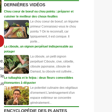
DERNIÈRES VIDÉOS
Chou coeur de boeuf ou chou pointu : préparer et
cuisiner le meilleur des choux-feuilles
Le chou coeur de boeuf, un légume
primeur Connaissez-vous le chou
pointu ? On le reconnaît, car
typiquement, il est conique. Il
porte...
La ciboule, un oignon perpétuel indispensable au
potager
La ciboule, un petit oignon
e,
perpétuel Ciboule, cive, cébette,
ciboule japonaise, ciboule de
de
Damast, la ciboule est cultivée...
le
Le tulbaghia et le feijoa : deux fleurs comestibles
étonnantes à déguster
us
Le potentiel culinaire des végétaux
d'ornement L'aménagement d'un
espace extérieur se concentre
généralement...
ENCYCLOPÉDIE DES PLANTES