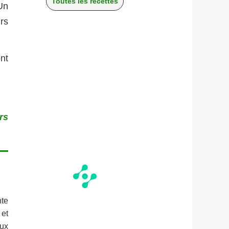
Toutes les recettes
Un
urs
nt
rs
nte
 et
oux