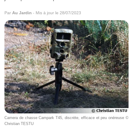
Par
Au Jardin
-
Mis à jour le 28/07/2023
Camera de chasse Campark T45, discrète, efficace et peu onéreuse ©
Christian TESTU