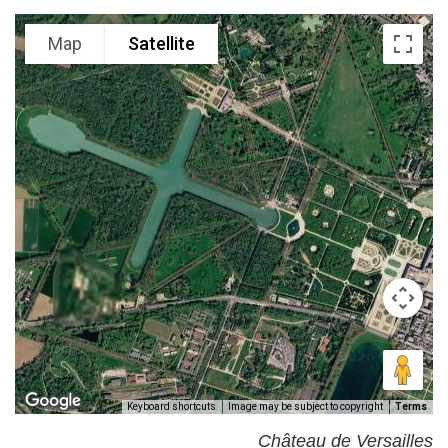
Map
Satellite
Keyboard shortcuts
Image may be subject to copyright
Terms
Château de Versailles