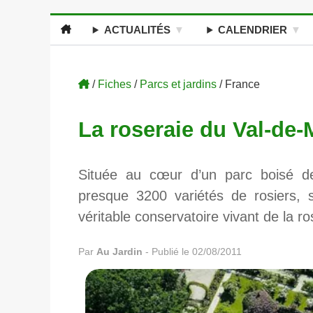
ACTUALITÉS
CALENDRIER
/
Fiches
/
Parcs et jardins
/ France
La roseraie du Val-de-
Située au cœur d’un parc boisé d
presque 3200 variétés de rosiers, s
véritable conservatoire vivant de la 
Par
Au Jardin
-
Publié le 02/08/2011