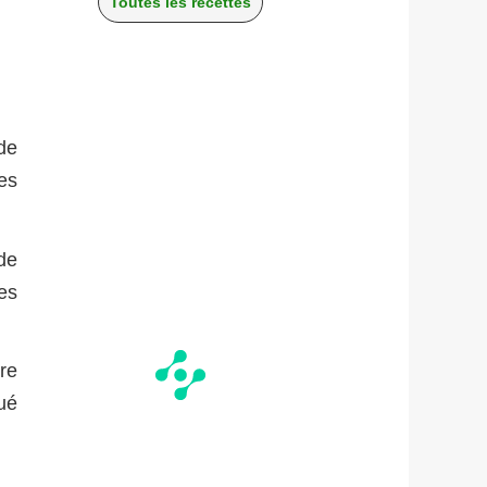
Toutes les recettes
de
es
de
es
re
ué