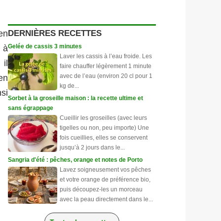
DERNIÈRES RECETTES
en
Gelée de cassis 3 minutes
 à
Laver les cassis à l’eau froide. Les
il
faire chauffer légèrement 1 minute
avec de l’eau (environ 20 cl pour 1
en
kg de...
nsi
Sorbet à la groseille maison : la recette ultime et
sans égrappage
Cueillir les groseilles (avec leurs
tigelles ou non, peu importe) Une
fois cueillies, elles se conservent
jusqu’à 2 jours dans le...
Sangria d'été : pêches, orange et notes de Porto
Lavez soigneusement vos pêches
et votre orange de préférence bio,
puis découpez-les un morceau
avec la peau directement dans le...