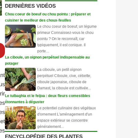
DERNIÈRES VIDÉOS
Chou coeur de boeuf ou chou pointu : préparer et
cuisiner le meilleur des choux-feuilles
Le chou coeur de boeuf, un légume
primeur Connaissez-vous le chou
pointu ? On le reconnaît, car
typiquement, il est conique. Il
porte...
La ciboule, un oignon perpétuel indispensable au
potager
La ciboule, un petit oignon
nt
perpétuel Ciboule, cive, cébette,
ciboule japonaise, ciboule de
us
Damast, la ciboule est cultivée...
ir
Le tulbaghia et le feijoa : deux fleurs comestibles
étonnantes à déguster
es
Le potentiel culinaire des végétaux
es
d'ornement L'aménagement d'un
espace extérieur se concentre
et
généralement...
es
ENCYCLOPÉDIE DES PLANTES