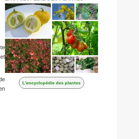
te
et
de
L'encyclopédie des plantes
en