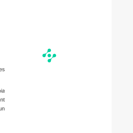
les
ia
nt
un