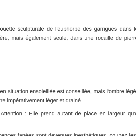
lhouette sculpturale de l'euphorbe des garrigues dans l
ière, mais également seule, dans une rocaille de pierr
en situation ensoleillée est conseillée, mais l'ombre lég
être impérativement léger et drainé.
ttention : Elle prend autant de place en largeur qu'
escences fanées sont devenues inesthétiques, coupez-les