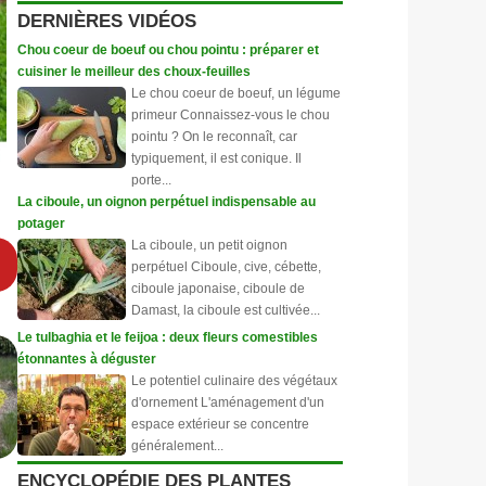
DERNIÈRES VIDÉOS
Chou coeur de boeuf ou chou pointu : préparer et
cuisiner le meilleur des choux-feuilles
Le chou coeur de boeuf, un légume
primeur Connaissez-vous le chou
pointu ? On le reconnaît, car
typiquement, il est conique. Il
porte...
La ciboule, un oignon perpétuel indispensable au
potager
La ciboule, un petit oignon
perpétuel Ciboule, cive, cébette,
ciboule japonaise, ciboule de
Damast, la ciboule est cultivée...
Le tulbaghia et le feijoa : deux fleurs comestibles
étonnantes à déguster
Le potentiel culinaire des végétaux
d'ornement L'aménagement d'un
espace extérieur se concentre
généralement...
ENCYCLOPÉDIE DES PLANTES