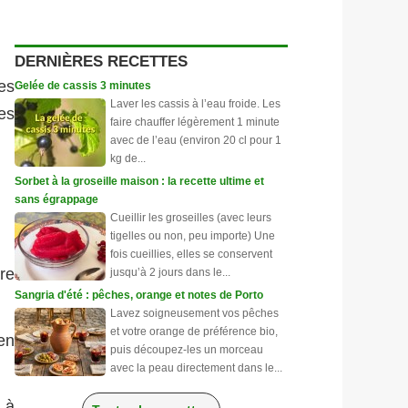
DERNIÈRES RECETTES
es
Gelée de cassis 3 minutes
Laver les cassis à l’eau froide. Les
es
faire chauffer légèrement 1 minute
avec de l’eau (environ 20 cl pour 1
kg de...
Sorbet à la groseille maison : la recette ultime et
sans égrappage
Cueillir les groseilles (avec leurs
tigelles ou non, peu importe) Une
fois cueillies, elles se conservent
ère
jusqu’à 2 jours dans le...
Sangria d'été : pêches, orange et notes de Porto
Lavez soigneusement vos pêches
et votre orange de préférence bio,
en
puis découpez-les un morceau
avec la peau directement dans le...
 à