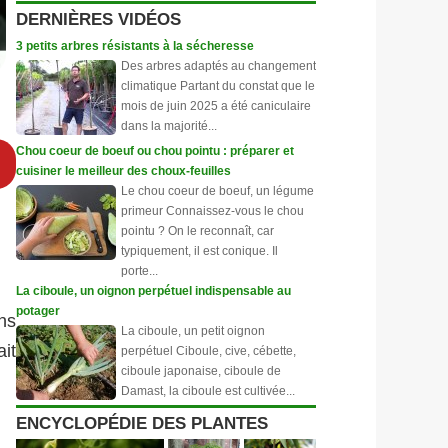
DERNIÈRES VIDÉOS
3 petits arbres résistants à la sécheresse
Des arbres adaptés au changement
climatique Partant du constat que le
mois de juin 2025 a été caniculaire
dans la majorité...
Chou coeur de boeuf ou chou pointu : préparer et
cuisiner le meilleur des choux-feuilles
Le chou coeur de boeuf, un légume
primeur Connaissez-vous le chou
pointu ? On le reconnaît, car
typiquement, il est conique. Il
porte...
La ciboule, un oignon perpétuel indispensable au
potager
ns
La ciboule, un petit oignon
ait
perpétuel Ciboule, cive, cébette,
ciboule japonaise, ciboule de
Damast, la ciboule est cultivée...
ENCYCLOPÉDIE DES PLANTES