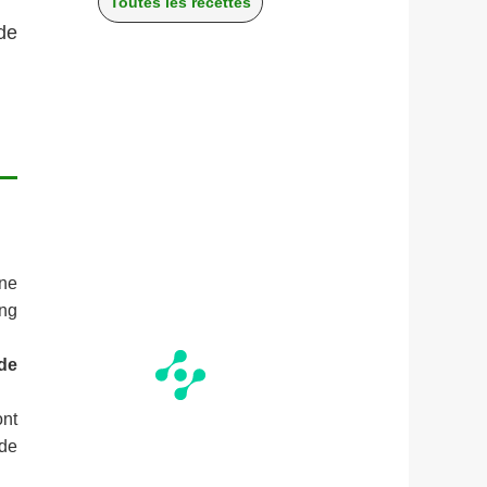
Toutes les recettes
de
nne
ong
 de
ont
ide