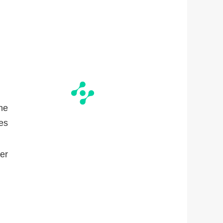
 ne
es
ger