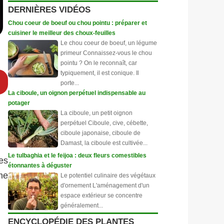
DERNIÈRES VIDÉOS
Chou coeur de boeuf ou chou pointu : préparer et
cuisiner le meilleur des choux-feuilles
Le chou coeur de boeuf, un légume
primeur Connaissez-vous le chou
pointu ? On le reconnaît, car
typiquement, il est conique. Il
porte...
La ciboule, un oignon perpétuel indispensable au
potager
La ciboule, un petit oignon
perpétuel Ciboule, cive, cébette,
ciboule japonaise, ciboule de
Damast, la ciboule est cultivée...
Le tulbaghia et le feijoa : deux fleurs comestibles
es
étonnantes à déguster
mme
Le potentiel culinaire des végétaux
d'ornement L'aménagement d'un
espace extérieur se concentre
généralement...
ENCYCLOPÉDIE DES PLANTES