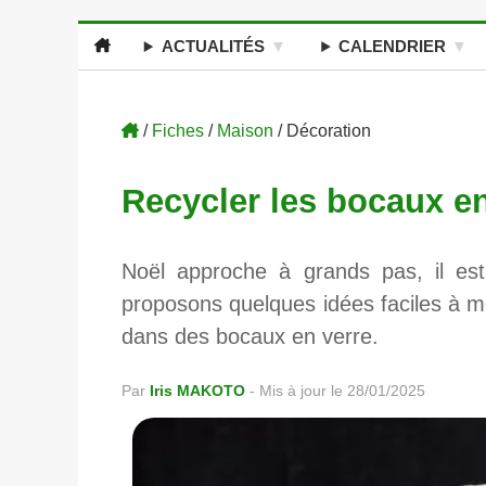
ACTUALITÉS
CALENDRIER
/
Fiches
/
Maison
/ Décoration
Recycler les bocaux en
Noël approche à grands pas, il es
proposons quelques idées faciles à m
dans des bocaux en verre.
Par
Iris MAKOTO
-
Mis à jour le 28/01/2025