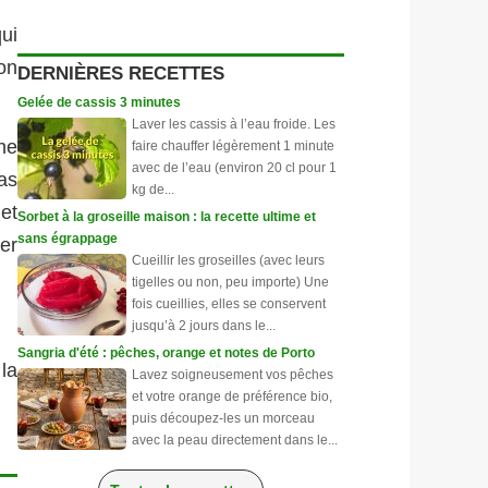
qui
on
DERNIÈRES RECETTES
Gelée de cassis 3 minutes
Laver les cassis à l’eau froide. Les
che
faire chauffer légèrement 1 minute
avec de l’eau (environ 20 cl pour 1
pas
kg de...
 et
Sorbet à la groseille maison : la recette ultime et
sans égrappage
ter
Cueillir les groseilles (avec leurs
tigelles ou non, peu importe) Une
fois cueillies, elles se conservent
jusqu’à 2 jours dans le...
Sangria d'été : pêches, orange et notes de Porto
la
Lavez soigneusement vos pêches
et votre orange de préférence bio,
puis découpez-les un morceau
avec la peau directement dans le...