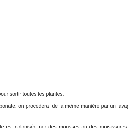
r sortir toutes les plantes.
carbonate, on procédera de la même manière par un lava
lle est colonisée par des mousses ou des moisissures, 