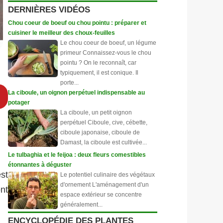
DERNIÈRES VIDÉOS
Chou coeur de boeuf ou chou pointu : préparer et
cuisiner le meilleur des choux-feuilles
Le chou coeur de boeuf, un légume
primeur Connaissez-vous le chou
pointu ? On le reconnaît, car
typiquement, il est conique. Il
porte...
La ciboule, un oignon perpétuel indispensable au
potager
La ciboule, un petit oignon
perpétuel Ciboule, cive, cébette,
ciboule japonaise, ciboule de
Damast, la ciboule est cultivée...
Le tulbaghia et le feijoa : deux fleurs comestibles
étonnantes à déguster
st
Le potentiel culinaire des végétaux
d'ornement L'aménagement d'un
nt
espace extérieur se concentre
généralement...
ENCYCLOPÉDIE DES PLANTES