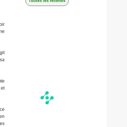
Toutes les recettes
oir
une
git
 sa
ute
 et
ace
 en
les