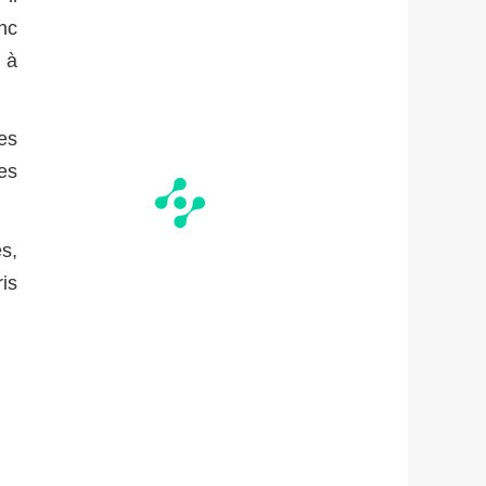
nc
 à
es
es
es,
ris