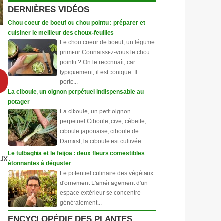
DERNIÈRES VIDÉOS
Chou coeur de boeuf ou chou pointu : préparer et
cuisiner le meilleur des choux-feuilles
Le chou coeur de boeuf, un légume
primeur Connaissez-vous le chou
pointu ? On le reconnaît, car
typiquement, il est conique. Il
porte...
La ciboule, un oignon perpétuel indispensable au
potager
La ciboule, un petit oignon
perpétuel Ciboule, cive, cébette,
ciboule japonaise, ciboule de
Damast, la ciboule est cultivée...
Le tulbaghia et le feijoa : deux fleurs comestibles
aux
étonnantes à déguster
Le potentiel culinaire des végétaux
d'ornement L'aménagement d'un
espace extérieur se concentre
généralement...
ENCYCLOPÉDIE DES PLANTES