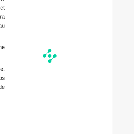
jet
ra
au
me
e,
ps
de