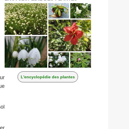
ur
L'encyclopédie des plantes
ue
ol
er