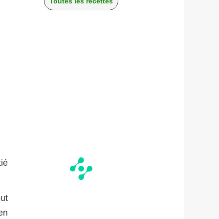
Toutes les recettes
ié
out
 en