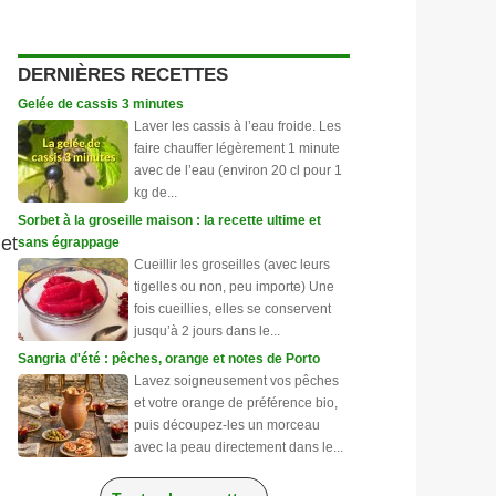
DERNIÈRES RECETTES
Gelée de cassis 3 minutes
Laver les cassis à l’eau froide. Les
faire chauffer légèrement 1 minute
avec de l’eau (environ 20 cl pour 1
kg de...
Sorbet à la groseille maison : la recette ultime et
et
sans égrappage
Cueillir les groseilles (avec leurs
tigelles ou non, peu importe) Une
fois cueillies, elles se conservent
jusqu’à 2 jours dans le...
Sangria d'été : pêches, orange et notes de Porto
Lavez soigneusement vos pêches
et votre orange de préférence bio,
puis découpez-les un morceau
avec la peau directement dans le...