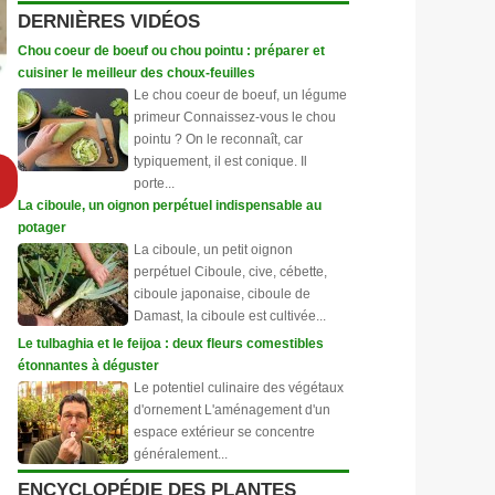
DERNIÈRES VIDÉOS
Chou coeur de boeuf ou chou pointu : préparer et
cuisiner le meilleur des choux-feuilles
Le chou coeur de boeuf, un légume
primeur Connaissez-vous le chou
pointu ? On le reconnaît, car
typiquement, il est conique. Il
porte...
La ciboule, un oignon perpétuel indispensable au
potager
La ciboule, un petit oignon
perpétuel Ciboule, cive, cébette,
ciboule japonaise, ciboule de
Damast, la ciboule est cultivée...
Le tulbaghia et le feijoa : deux fleurs comestibles
étonnantes à déguster
Le potentiel culinaire des végétaux
d'ornement L'aménagement d'un
espace extérieur se concentre
généralement...
ENCYCLOPÉDIE DES PLANTES