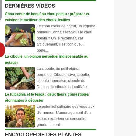
DERNIÈRES VIDÉOS
Chou coeur de boeuf ou chou pointu : préparer et
cuisiner le meilleur des choux-feuilles
Le chou coeur de boeuf, un légume
primeur Connaissez-vous le chou
pointu ? On le reconnaît, car
typiquement, il est conique. Il
porte...
La ciboule, un oignon perpétuel indispensable au
potager
La ciboule, un petit oignon
perpétuel Ciboule, cive, cébette,
ciboule japonaise, ciboule de
Damast, la ciboule est cultivée...
Le tulbaghia et le feijoa : deux fleurs comestibles
étonnantes à déguster
Le potentiel culinaire des végétaux
d'ornement L'aménagement d'un
espace extérieur se concentre
généralement...
ENCYCLOPÉDIE DES PLANTES