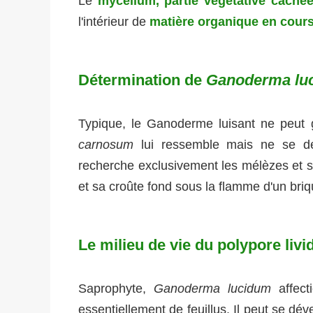
Le
mycélium, partie végétative caché
l'intérieur de
matière organique en cour
Détermination de
Ganoderma lu
Typique, le Ganoderme luisant ne peut 
carnosum
lui ressemble mais ne se dé
recherche exclusivement les mélèzes et sa
et sa croûte fond sous la flamme d'un bri
Le milieu de vie du polypore livi
Saprophyte,
Ganoderma lucidum
affec
essentiellement de feuillus. Il peut se dév