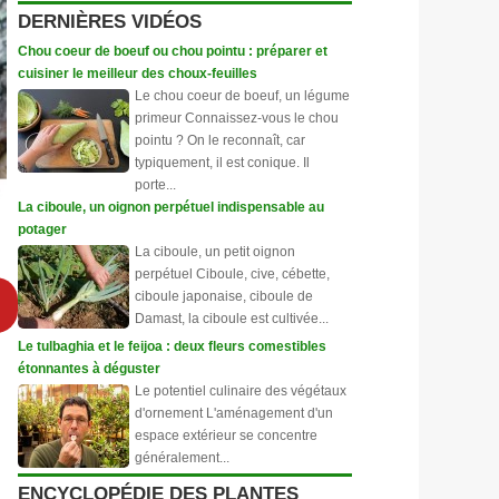
DERNIÈRES VIDÉOS
Chou coeur de boeuf ou chou pointu : préparer et
cuisiner le meilleur des choux-feuilles
Le chou coeur de boeuf, un légume
primeur Connaissez-vous le chou
pointu ? On le reconnaît, car
typiquement, il est conique. Il
porte...
La ciboule, un oignon perpétuel indispensable au
potager
La ciboule, un petit oignon
perpétuel Ciboule, cive, cébette,
ciboule japonaise, ciboule de
Damast, la ciboule est cultivée...
Le tulbaghia et le feijoa : deux fleurs comestibles
étonnantes à déguster
Le potentiel culinaire des végétaux
d'ornement L'aménagement d'un
espace extérieur se concentre
généralement...
ENCYCLOPÉDIE DES PLANTES