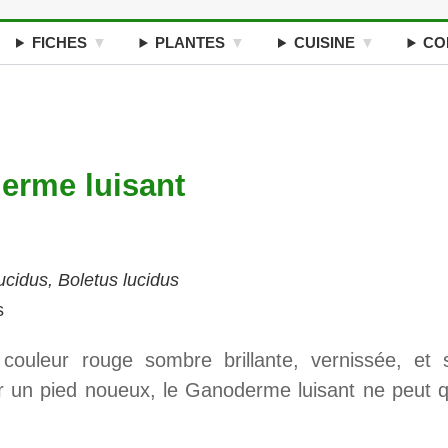
FICHES
PLANTES
CUISINE
CO
derme luisant
ucidus, Boletus lucidus
s
uleur rouge sombre brillante, vernissée, et 
r un pied noueux, le Ganoderme luisant ne peut q