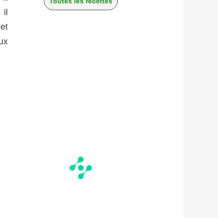
Toutes les recettes
il
et
ux