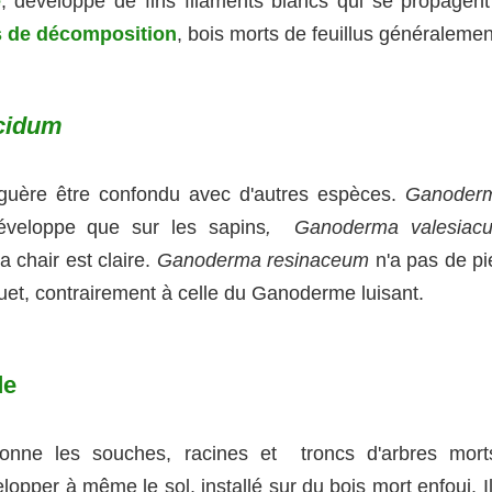
e
, développe de fins filaments blancs qui se propagent
s de décomposition
, bois morts de feuillus généralemen
cidum
guère être confondu avec d'autres espèces.
Ganoder
veloppe que sur les sapins
, Ganoderma valesiac
 chair est claire.
Ganoderma resinaceum
n'a pas de pi
quet, contrairement à celle du Ganoderme luisant.
de
tionne les souches, racines et troncs d'arbres mort
elopper à même le sol, installé sur du bois mort enfoui. I