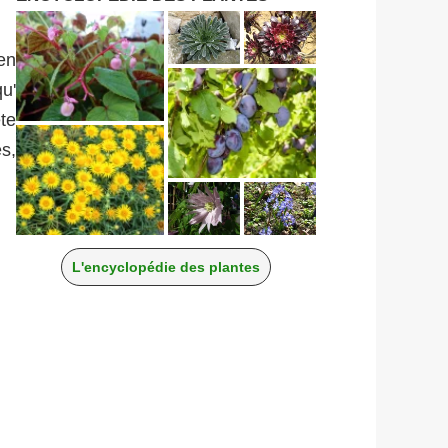
en
u'
te
s,
L'encyclopédie des plantes