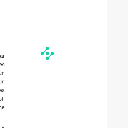
ar
es
un
un
es
est
ne