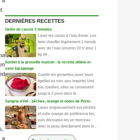
 à
t.
DERNIÈRES RECETTES
Gelée de cassis 3 minutes
Laver les cassis à l’eau froide. Les
faire chauffer légèrement 1 minute
avec de l’eau (environ 20 cl pour 1
kg de...
ma
Sorbet à la groseille maison : la recette ultime et
um
sans égrappage
ed
Cueillir les groseilles (avec leurs
tigelles ou non, peu importe) Une
fois cueillies, elles se conservent
jusqu’à 2 jours dans le...
Sangria d'été : pêches, orange et notes de Porto
Lavez soigneusement vos pêches
et votre orange de préférence bio,
puis découpez-les un morceau
avec la peau directement dans le...
s,
l a