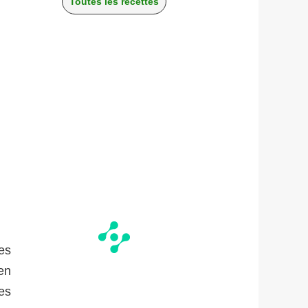
Toutes les recettes
es
en
es