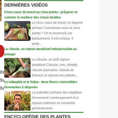
DERNIÈRES VIDÉOS
Chou coeur de boeuf ou chou pointu : préparer et
cuisiner le meilleur des choux-feuilles
Le chou coeur de boeuf, un légume
primeur Connaissez-vous le chou
pointu ? On le reconnaît, car
typiquement, il est conique. Il
porte...
La ciboule, un oignon perpétuel indispensable au
potager
La ciboule, un petit oignon
perpétuel Ciboule, cive, cébette,
ciboule japonaise, ciboule de
ls
Damast, la ciboule est cultivée...
du
Le tulbaghia et le feijoa : deux fleurs comestibles
étonnantes à déguster
du
Le potentiel culinaire des végétaux
d'ornement L'aménagement d'un
espace extérieur se concentre
généralement...
ENCYCLOPÉDIE DES PLANTES