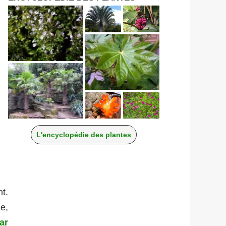
L'encyclopédie des plantes
t.
e,
ar