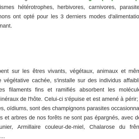
smes hétérotrophes, herbivores, carnivores, parasite
ns ont opté pour les 3 derniers modes d'alimentatio
nant.
ent sur les êtres vivants, végétaux, animaux et mê
égétative cachée, s'installe sur des individus affaibli
es filaments fins et ramifiés absorbent les molécul
néraux de l'hôte. Celui-ci s'épuise et est amené à périr;
lles, oïdiums, sont des champignons parasites occasionna
rs et arbres de nos forêts ne sont pas épargnés, avec d
nier, Armillaire couleur-de-miel, Chalarose du frên
..