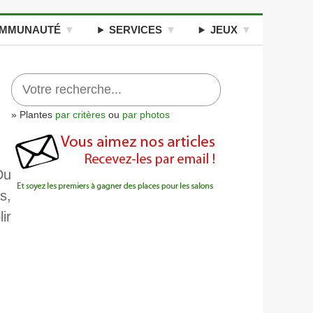
MMUNAUTÉ
SERVICES
JEUX
» Plantes
par critères
ou
par photos
Du
s,
ir