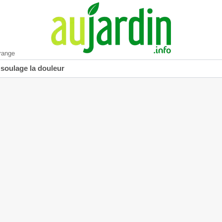
range
 soulage la douleur