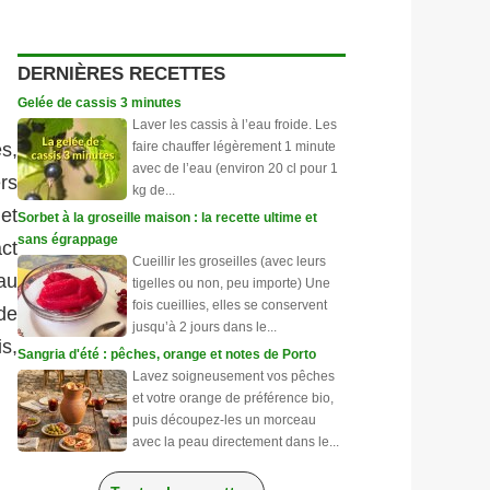
DERNIÈRES RECETTES
Gelée de cassis 3 minutes
Laver les cassis à l’eau froide. Les
faire chauffer légèrement 1 minute
s,
avec de l’eau (environ 20 cl pour 1
rs
kg de...
 et
Sorbet à la groseille maison : la recette ultime et
sans égrappage
ct
Cueillir les groseilles (avec leurs
au
tigelles ou non, peu importe) Une
fois cueillies, elles se conservent
de
jusqu’à 2 jours dans le...
s,
Sangria d'été : pêches, orange et notes de Porto
Lavez soigneusement vos pêches
et votre orange de préférence bio,
puis découpez-les un morceau
avec la peau directement dans le...