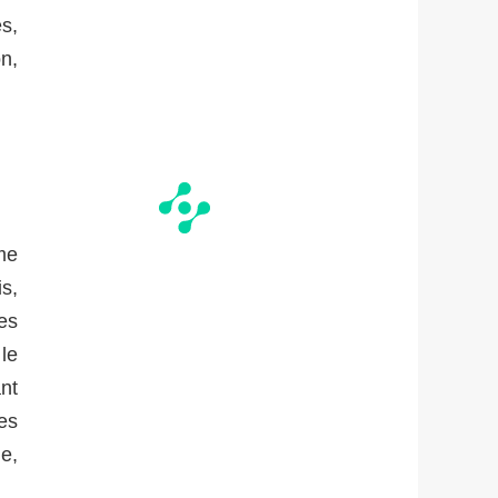
s,
n,
me
s,
es
 le
nt
es
e,