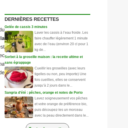
DERNIÈRES RECETTES
Gelée de cassis 3 minutes
du
Laver les cassis à l’eau froide. Les
,
la
faire chauffer légèrement 1 minute
avec de l’eau (environ 20 cl pour 1
st
kg de...
ec
Sorbet à la groseille maison : la recette ultime et
sans égrappage
na
Cueillir les groseilles (avec leurs
de
tigelles ou non, peu importe) Une
fois cueillies, elles se conservent
jusqu’à 2 jours dans le...
Sangria d'été : pêches, orange et notes de Porto
Lavez soigneusement vos pêches
et votre orange de préférence bio,
puis découpez-les un morceau
avec la peau directement dans le...