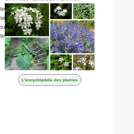
te
na
 ou
te
L'encyclopédie des plantes