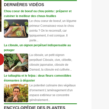
DERNIÈRES VIDÉOS
Chou coeur de boeuf ou chou pointu : préparer et
cuisiner le meilleur des choux-feuilles
Le chou coeur de boeuf, un légume
primeur Connaissez-vous le chou
pointu ? On le reconnaît, car
typiquement, il est conique. Il
porte...
La ciboule, un oignon perpétuel indispensable au
potager
La ciboule, un petit oignon
perpétuel Ciboule, cive, cébette,
ciboule japonaise, ciboule de
Damast, la ciboule est cultivée...
Le tulbaghia et le feijoa : deux fleurs comestibles
étonnantes à déguster
Le potentiel culinaire des végétaux
d'ornement L'aménagement d'un
espace extérieur se concentre
généralement...
ENCYCLOPÉDIE DES PLANTES