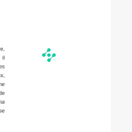
re,
il
es
ux,
une
de
na
 se