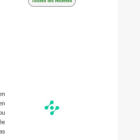
Toutes les recettes
en
en
ou
ée
as