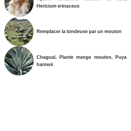
Hericium erinaceus
Remplacer la tondeuse par un mouton
Chagual, Plante mange mouton, Puya
harmsii